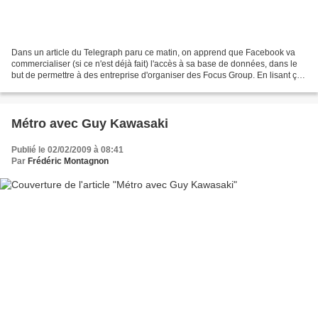
Dans un article du Telegraph paru ce matin, on apprend que Facebook va
commercialiser (si ce n'est déjà fait) l'accès à sa base de données, dans le
but de permettre à des entreprise d'organiser des Focus Group. En lisant ça,
j'étais partagé entre un certain...
Métro avec Guy Kawasaki
Publié le 02/02/2009 à 08:41
Par
Frédéric Montagnon