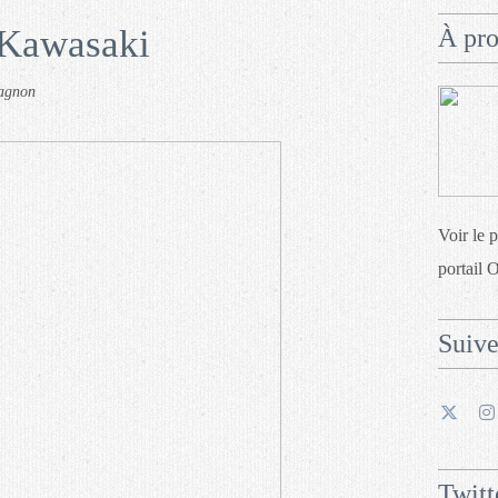
 Kawasaki
À pr
tagnon
Voir le 
portail 
Suiv
Twitt