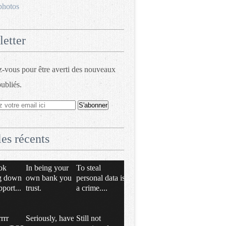
photos
etter
vous pour être averti des nouveaux
publiés.
les récents
ok
In being your
To steal
g down
own bank you
personal data is
pport...
trust.
a crime....
rrrr
Seriously, have
Still not