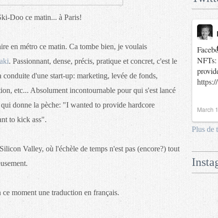
i-Doo ce matin... à Paris!
aire en métro ce matin. Ca tombe bien, je voulais
Facebo
NFTs: 
aki
. Passionnant, dense, précis, pratique et concret, c'est le
provid
la conduite d'une start-up: marketing, levée de fonds,
https:
n, etc... Absolument incontournable pour qui s'est lancé
n qui donne la pèche: "I wanted to provide hardcore
March 1
t to kick ass".
Plus de 
Silicon Valley, où l'échèle de temps n'est pas (encore?) tout
Insta
eusement.
 ce moment une traduction en français.