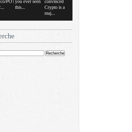
/t.co/POT
you ever seen
convinced
..
this...
Crypto is a
maj...
erche