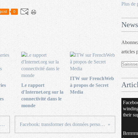
Plus de 
post
0
Newsl
Abonnez-
articles 
ITW sur FrenchWeb
Artic
ies
Le rapport
à propos de Secret
d'Internet.org sur la
Media
es
connectivité dans le
Facebo
monde
windin
their su
"Actualité" Google: L'art de se complaire dans la morosité
Facebook: transformer des données personnelles en critères de ciblage
Brrrrrrr