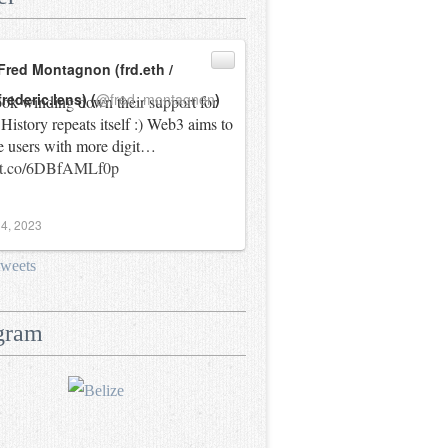
Fred Montagnon (frd.eth /
frederic.lens) (
@fred_montagnon
)
ok winding down their support for
History repeats itself :) Web3 aims to
e users with more digit…
//t.co/6DBfAMLf0p
4, 2023
tweets
gram