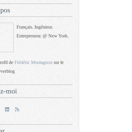
opos
Français. Ingénieur.
Entrepreneur. @ New York.
profil de
Frédéric Montagnon
sur le
Overblog
ez-moi
er