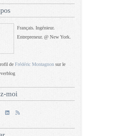
opos
Français. Ingénieur.
Entrepreneur. @ New York.
profil de
Frédéric Montagnon
sur le
Overblog
ez-moi
er