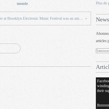
Plus de 
monde
The Gaslamp Killer at Brooklyn Electronic Music Festival was an amazing set #BrooklynEMF @Verboten
Newsl
Abonnez-
articles 
Artic
Facebo
windin
their su
Brrrrrrr