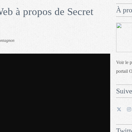
eb à propos de Secret
À pr
ontagnon
Voir le 
portail 
Suiv
Twitt