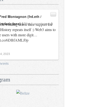
Fred Montagnon (frd.eth /
frederic.lens) (
@fred_montagnon
)
ok winding down their support for
History repeats itself :) Web3 aims to
e users with more digit…
//t.co/6DBfAMLf0p
4, 2023
tweets
gram