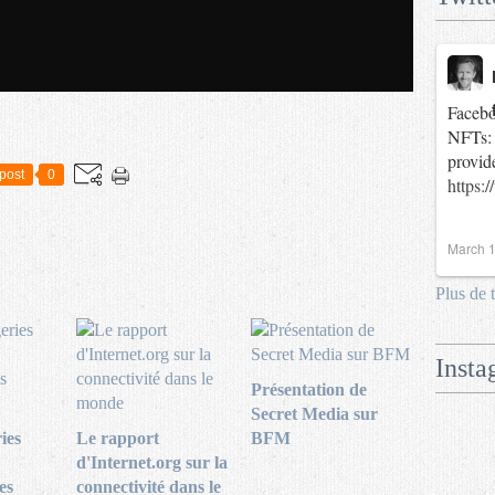
Facebo
NFTs: 
provid
post
0
https:
March 1
Plus de 
Insta
Présentation de
Secret Media sur
ies
Le rapport
BFM
d'Internet.org sur la
es
connectivité dans le