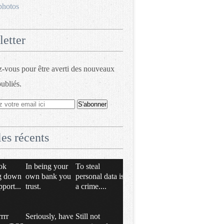
photos
etter
vous pour être averti des nouveaux
publiés.
les récents
ok
In being your
To steal
g down
own bank you
personal data is
pport...
trust.
a crime....
rrrr
Seriously, have
Still not