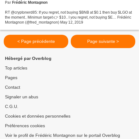
Par
Frédéric Montagnon
RT @cryptonerd85: If you regret, not buying $BNB at $0.1 then buy $LGO at
the moment.. Minimun target 👉 $10.. I you regret, not buying $E… Frédéric
Montagnon (@fred_montagnon) May 12, 2019
< Page précédente
Page suivante >
Hébergé par Overblog
Top articles
Pages
Contact
Signaler un abus
C.G.U.
Cookies et données personnelles
Préférences cookies
Voir le profil de Frédéric Montagnon sur le portail Overblog