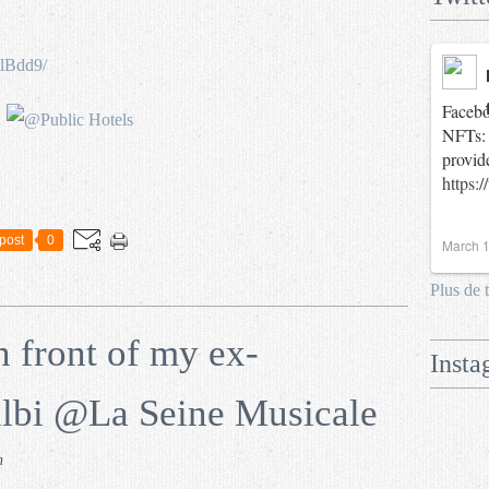
lBdd9/
Facebo
NFTs: 
provid
https:
post
0
March 1
Plus de 
n front of my ex-
Insta
ulbi @La Seine Musicale
n