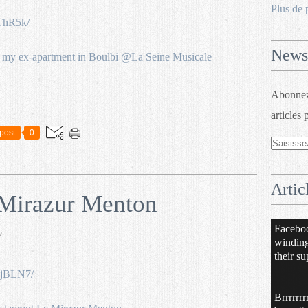
Plus de 
ThR5k/
Newsl
Abonnez-
articles 
post
0
Artic
Mirazur Menton
Facebo
n
windin
their su
JjBLN7/
Brrrrrrr