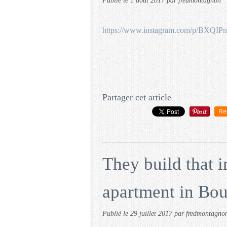
Publié le
1 août 2017
par fredmontagnon
https://www.instagram.com/p/BXQIPn
Partager cet article
Re
…
They build that i
apartment in Bo
Publié le
29 juillet 2017
par fredmontagno