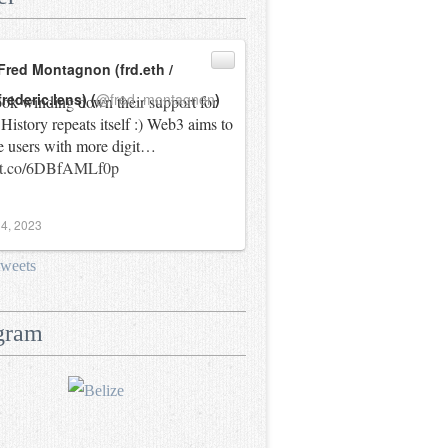
Fred Montagnon (frd.eth /
frederic.lens) (
@fred_montagnon
)
ok winding down their support for
History repeats itself :) Web3 aims to
e users with more digit…
//t.co/6DBfAMLf0p
4, 2023
tweets
gram