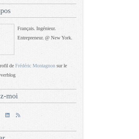
opos
Français. Ingénieur.
Entrepreneur. @ New York.
profil de
Frédéric Montagnon
sur le
Overblog
ez-moi
er