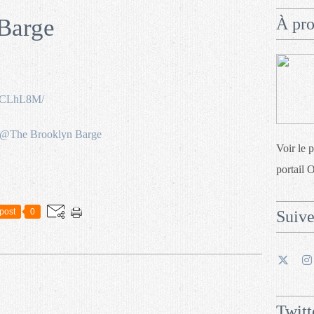
Barge
À pr
RRCLhL8M/
Voir le 
portail 
post
0
Suiv
Twitt