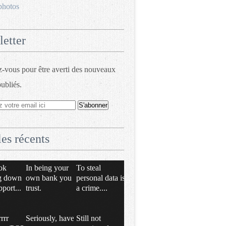
photos
etter
vous pour être averti des nouveaux
publiés.
les récents
ok
In being your
To steal
g down
own bank you
personal data is
pport...
trust.
a crime....
rrrr
Seriously, have
Still not