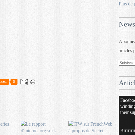
Plus de 
Newsl
Abonnez-
articles 
Artic
post
0
Facebo
windin
their su
Brrrrrrr