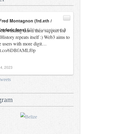
Fred Montagnon (frd.eth /
frederic.lens) (
@fred_montagnon
)
ok winding down their support for
History repeats itself :) Web3 aims to
e users with more digit…
//t.co/6DBfAMLf0p
4, 2023
tweets
gram