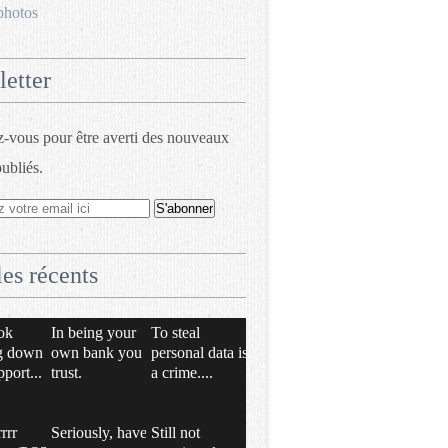
photos
etter
vous pour être averti des nouveaux
publiés.
les récents
ok
In being your
To steal
g down
own bank you
personal data is
pport...
trust.
a crime....
rrrr
Seriously, have
Still not