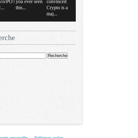
/t.co/POT
you ever seen
convinced
..
this...
Crypto is a
maj...
erche
onnées personnelles
Préférences cookies