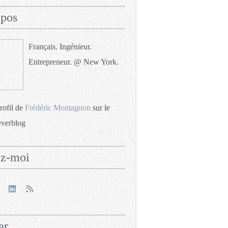
opos
Français. Ingénieur.
Entrepreneur. @ New York.
profil de
Frédéric Montagnon
sur le
Overblog
ez-moi
er