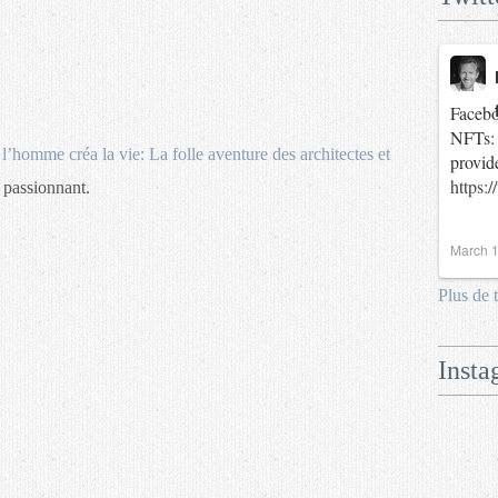
Facebo
NFTs: 
 l’homme créa la vie: La folle aventure des architectes et
provid
https:
i passionnant.
March 1
Plus de 
Insta