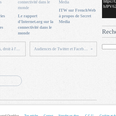
https:/
bJPV62.
ITW sur FrenchWeb
ies
Le rapport
à propos de Secret
d'Internet.org sur la
Media
es
connectivité dans le
Rech
monde
Sur LCI: Anonymat des blogueurs, droit à l'oubli, vie privée ...
Audiences de Twitter et Facebook en France
portail Overblog
Top articles
Contact
Signaler un abus
C.G.U.
Cookies et d