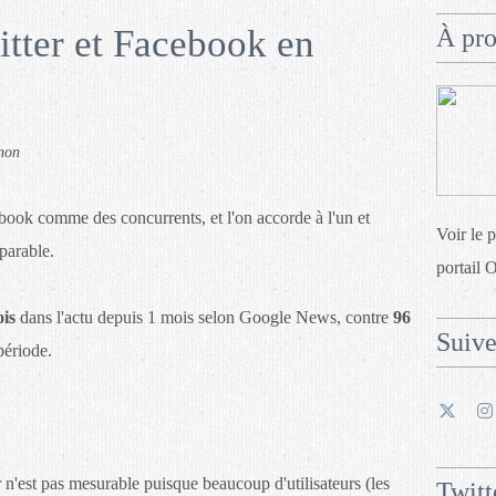
tter et Facebook en
À pr
non
book comme des concurrents, et l'on accorde à l'un et
Voir le 
parable.
portail 
ois
dans l'actu depuis 1 mois selon Google News, contre
96
Suiv
ériode.
er n'est pas mesurable puisque beaucoup d'utilisateurs (les
Twitt