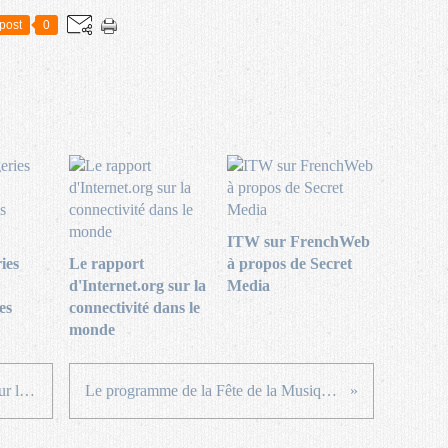
post
0
ITW sur FrenchWeb
ies
Le rapport
à propos de Secret
d'Internet.org sur la
Media
es
connectivité dans le
monde
Discussion avec Joël de Rosnay sur les technologies du vivant
Le programme de la Fête de la Musique 2010 partout en France