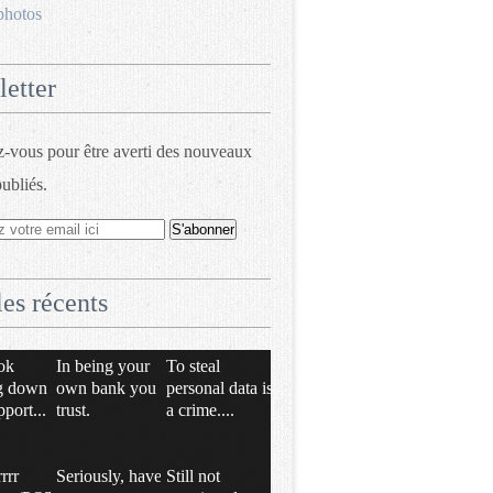
photos
etter
vous pour être averti des nouveaux
publiés.
les récents
ok
In being your
To steal
g down
own bank you
personal data is
pport...
trust.
a crime....
rrrr
Seriously, have
Still not