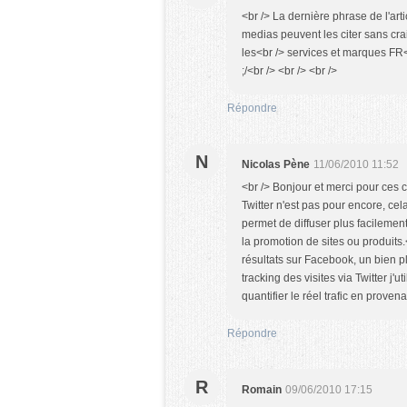
<br /> La dernière phrase de l'arti
medias peuvent les citer sans crai
les<br /> services et marques FR<
;/<br /> <br /> <br />
Répondre
N
Nicolas Pène
11/06/2010 11:52
<br /> Bonjour et merci pour ces ch
Twitter n'est pas pour encore, cel
permet de diffuser plus facilemen
la promotion de sites ou produits.
résultats sur Facebook, un bien p
tracking des visites via Twitter j'uti
quantifier le réel trafic en provena
Répondre
R
Romain
09/06/2010 17:15