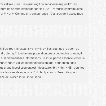
cle est très juste. Dès qu'il s'agit de services/marques US les
ndre de se faire emmerder par le CSA.... et tout le contraire avec
br /> <br /> Comme si la concurrence n'était pas déjà assez rude
iffres très intéressants.<br /> <br /> Il est clair que le boom de
a dit, bien qu'il touche une population beaucoup moins grande, il
t et rapidement des informations. Je<br /> pense essentiellement à
<br /> <br /> J'ai vraiment l'impression que, pour obtenir des
lus grand investissement est nécessaire.<br /> <br /> NB : pour les
lise les sites de racourcis d'url : bit.ly et su.pr. Très utiles pour
nce de Twitter.<br /> <br /> <br />