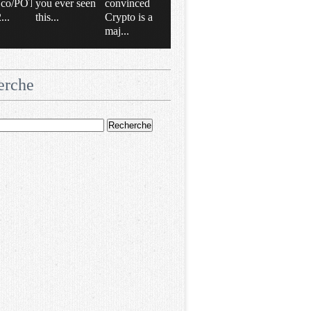
/t.co/POT
you ever seen
convinced
..
this...
Crypto is a
maj...
erche