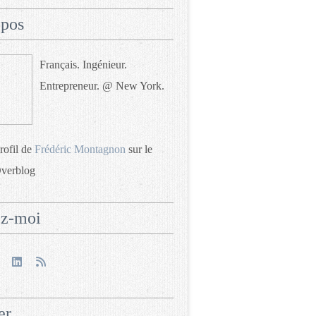
opos
Français. Ingénieur.
Entrepreneur. @ New York.
profil de
Frédéric Montagnon
sur le
Overblog
ez-moi
er