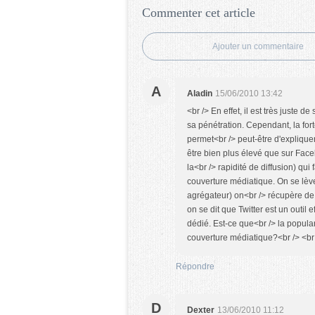
Commenter cet article
Ajouter un commentaire
A
Aladin
15/06/2010 13:42
<br /> En effet, il est très juste 
sa pénétration. Cependant, la for
permet<br /> peut-être d'expliquer 
être bien plus élevé que sur Face
la<br /> rapidité de diffusion) qui
couverture médiatique. On se lève
agrégateur) on<br /> récupère de l
on se dit que Twitter est un outil 
dédié. Est-ce que<br /> la populari
couverture médiatique?<br /> <br 
Répondre
D
Dexter
13/06/2010 11:12