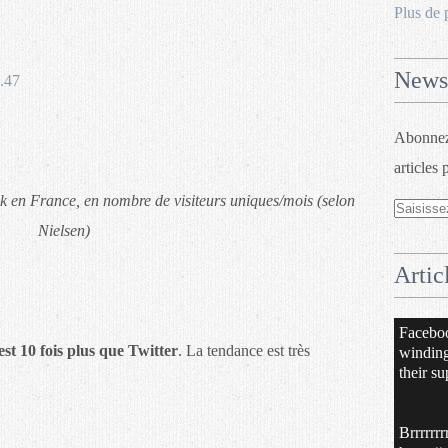
Plus de 
Newsl
Abonnez-
articles 
k en France, en nombre de visiteurs uniques/mois (selon
Nielsen)
Artic
Facebo
st 10 fois plus que Twitter
. La tendance est très
windin
their su
Brrrrrrr