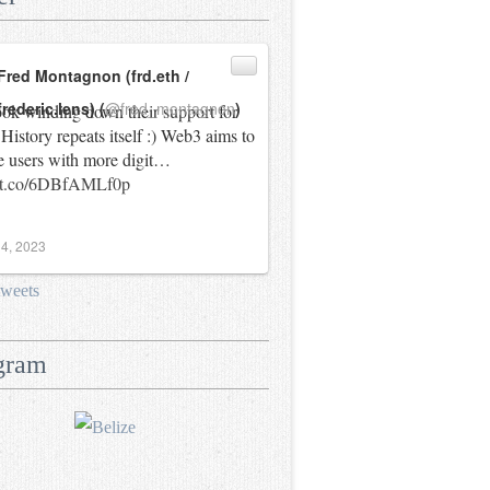
Fred Montagnon (frd.eth /
frederic.lens) (
@fred_montagnon
)
ok winding down their support for
History repeats itself :) Web3 aims to
e users with more digit…
//t.co/6DBfAMLf0p
4, 2023
tweets
gram