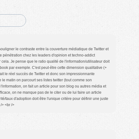
de souligner le contraste entre la couverture médiatique de Twitter et
te pénétration chez les leaders d'opinion et techno-addict
cela. Je pense que le ratio qualité de l'information/utilisateur doit
book par exemple. C'est peut-être cette dimension qualitative (+
 fait le réel succès de Twitter et donc son impressionnante
 le matin on parcourt ses listes twitter (tout comme son
'information, on fait un article pour son blog ou autres média et
efficace, on ne manque pas de le citer ou de lui faire un article
té/taux d'adoption doit être l'unique critère pour définir une juste
/> <br />