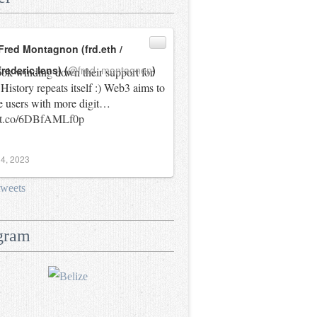
Fred Montagnon (frd.eth /
frederic.lens) (
@fred_montagnon
)
ok winding down their support for
History repeats itself :) Web3 aims to
e users with more digit…
//t.co/6DBfAMLf0p
4, 2023
tweets
gram