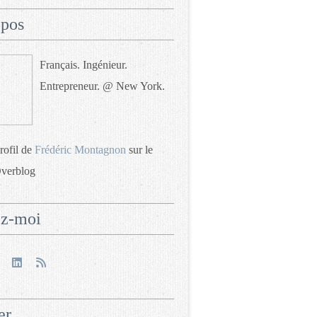
opos
Français. Ingénieur.
Entrepreneur. @ New York.
profil de
Frédéric Montagnon
sur le
Overblog
ez-moi
er