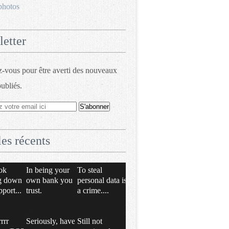
photos
etter
vous pour être averti des nouveaux
publiés.
les récents
ok
In being your
To steal
g down
own bank you
personal data is
pport...
trust.
a crime....
rrrr
Seriously, have
Still not