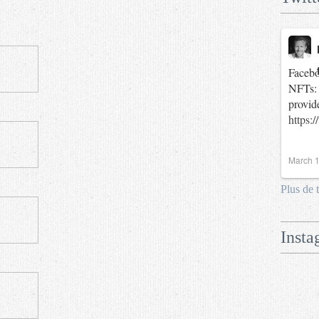
Facebo
NFTs: 
provid
https:
March 1
Plus de 
Insta