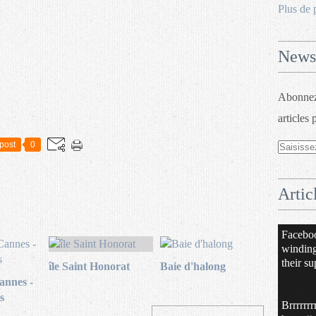
Plus de 
Newsl
Abonnez-
articles 
post
0
Artic
Facebo
windin
their su
île Saint Honorat
Baie d'halong
nnes -
s
Brrrrrrr