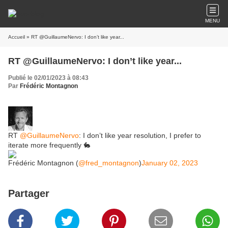
MENU
Accueil
» RT @GuillaumeNervo: I don’t like year...
RT @GuillaumeNervo: I don’t like year...
Publié le 02/01/2023 à 08:43
Par
Frédéric Montagnon
RT
@GuillaumeNervo
: I don’t like year resolution, I prefer to
iterate more frequently 🐇
Frédéric Montagnon (
@fred_montagnon
)
January 02, 2023
Partager