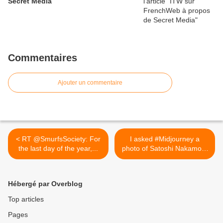
Secret Media
Commentaires
Ajouter un commentaire
< RT @SmurfsSociety: For
I asked #Midjourney a
the last day of the year,...
photo of Satoshi Nakamoto
in... >
Hébergé par Overblog
Top articles
Pages