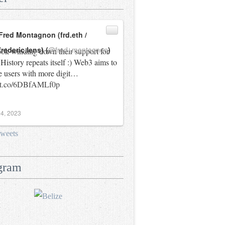
Fred Montagnon (frd.eth /
frederic.lens) (
@fred_montagnon
)
ok winding down their support for
History repeats itself :) Web3 aims to
e users with more digit…
//t.co/6DBfAMLf0p
4, 2023
tweets
gram