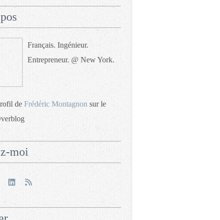
opos
Français. Ingénieur.
Entrepreneur. @ New York.
profil de
Frédéric Montagnon
sur le
Overblog
ez-moi
er