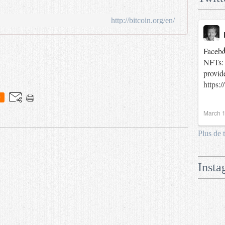
http://bitcoin.org/en/
Facebo
NFTs: 
provid
https:
0
March 1
Plus de 
Insta