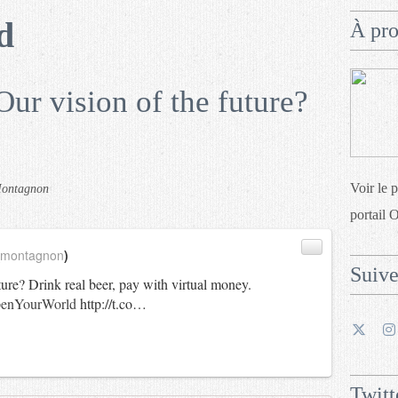
d
À pr
r vision of the future?
Voir le 
Montagnon
portail 
_montagnon
)
Suiv
uture? Drink real beer, pay with virtual money.
enYourWorld
http://t.co…
Twitt