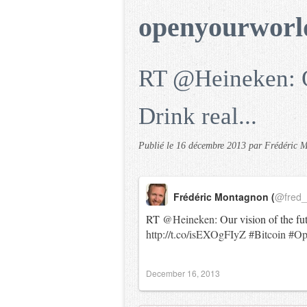
openyourworl
RT @Heineken: Ou
Drink real...
Publié le
16 décembre 2013
par Frédéric 
Frédéric Montagnon (
@fred
RT
@Heineken
: Our vision of the f
http://t.co/isEXOgFIyZ
#Bitcoin
#Op
December 16, 2013