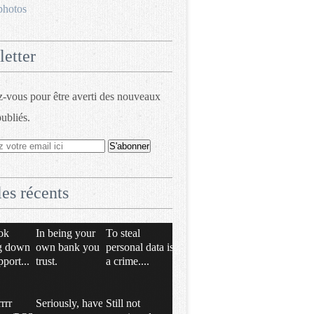
photos
etter
vous pour être averti des nouveaux
publiés.
les récents
ok
In being your
To steal
g down
own bank you
personal data is
pport...
trust.
a crime....
rrrr
Seriously, have
Still not