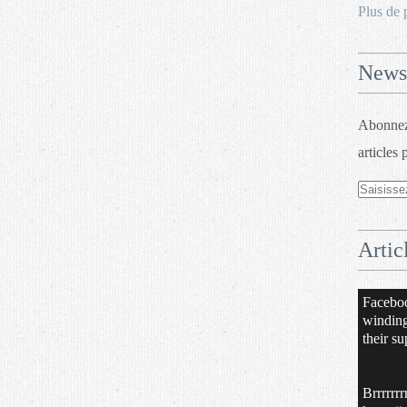
Plus de 
Newsl
Abonnez-
articles 
Artic
Facebo
windin
their su
Brrrrrrr