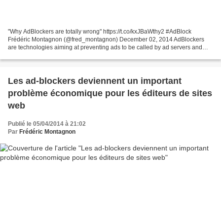
"Why AdBlockers are totally wrong" https://t.co/kxJBaWthy2 #AdBlock
Frédéric Montagnon (@fred_montagnon) December 02, 2014 AdBlockers
are technologies aiming at preventing ads to be called by ad servers and
displayed on Internet users' browsers when they...
Les ad-blockers deviennent un important
problème économique pour les éditeurs de sites
web
Publié le 05/04/2014 à 21:02
Par
Frédéric Montagnon