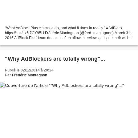
"What AdBlock Plus claims to do, and what it does in reality " #AdBlock
https://t.co/nx6l7CY95H Frédéric Montagnon (@fred_montagnon) March 31,
2015 AdBlock Plus' team does not often allow interviews, despite their wide
success. The software, downloaded...
"Why AdBlockers are totally wrong"...
Publié le 02/12/2014 à 20:24
Par
Frédéric Montagnon