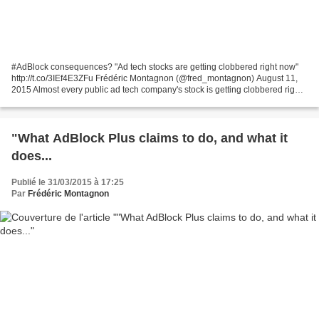
#AdBlock consequences? "Ad tech stocks are getting clobbered right now"
http://t.co/3IEf4E3ZFu Frédéric Montagnon (@fred_montagnon) August 11,
2015 Almost every public ad tech company's stock is getting clobbered right
now. Why? It seems like investors...
"What AdBlock Plus claims to do, and what it
does...
Publié le 31/03/2015 à 17:25
Par
Frédéric Montagnon