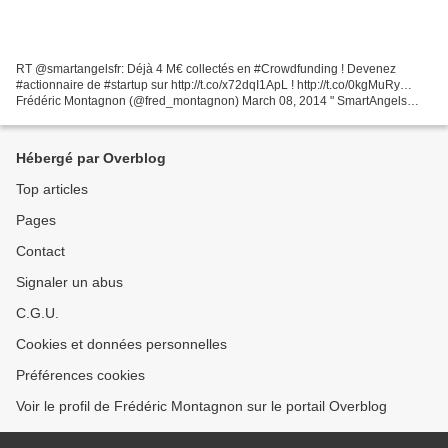
RT @smartangelsfr: Déjà 4 M€ collectés en #Crowdfunding ! Devenez
#actionnaire de #startup sur http://t.co/x72dqI1ApL ! http://t.co/0kgMuRy…
Frédéric Montagnon (@fred_montagnon) March 08, 2014 " SmartAngels
sélectionne des sociétés recherchant un 1er...
Hébergé par Overblog
Top articles
Pages
Contact
Signaler un abus
C.G.U.
Cookies et données personnelles
Préférences cookies
Voir le profil de Frédéric Montagnon sur le portail Overblog