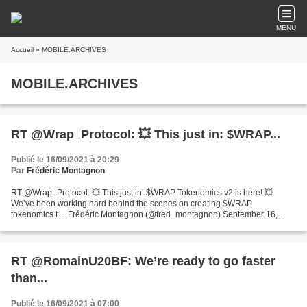
MENU
Accueil
» MOBILE.ARCHIVES
MOBILE.ARCHIVES
RT @Wrap_Protocol: 💥 This just in: $WRAP...
Publié le 16/09/2021 à 20:29
Par
Frédéric Montagnon
RT @Wrap_Protocol: 💥 This just in: $WRAP Tokenomics v2 is here! 💥
We’ve been working hard behind the scenes on creating $WRAP
tokenomics t… Frédéric Montagnon (@fred_montagnon) September 16,
2021
RT @RomainU20BF: We’re ready to go faster
than...
Publié le 16/09/2021 à 07:00