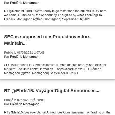
Par
Frédéric Montagnon
RT @RomainU20BF: We’re ready to go faster than the bullet! #TSXV here
we come! Humbled by the opportunity, energized by what’s coming! To…
Frédéric Montagnon (@fred_montagnon) September 16, 2021
SEC is supposed to « Protect investors.
Maintain...
Publié le 08/09/2021 à 07:43
Par
Frédéric Montagnon
SEC is supposed to « Protect investors. Maintain fair, orderly, and efficient
markets. Facilitate capital formation… https://t.co/TiJnbxY3uO Frédéric
Montagnon (@fred_montagnon) September 08, 2021
RT @Ehrls15: Voyager Digital Announces...
Publié le 07/09/2021 à 20:09
Par
Frédéric Montagnon
RT @Ehrls15: Voyager Digital Announces Commencement of Trading on the