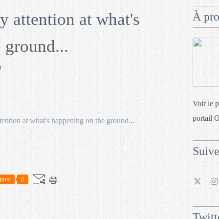
pay attention at what's
À pr
 ground...
n
Voir le 
portail 
Suiv
post
0
Twitt