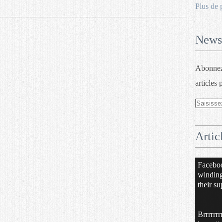
Plus de 
Newsl
Abonnez-
articles 
Artic
Facebo
windin
their su
Brrrrrrr