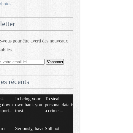
photos
etter
vous pour être averti des nouveaux
publiés.
les récents
ok
In being your
To steal
g down
own bank you
personal data is
pport...
trust.
a crime....
rrrr
Seriously, have
Still not