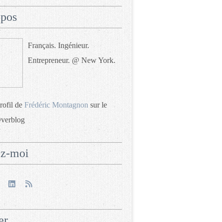
opos
Français. Ingénieur.
Entrepreneur. @ New York.
profil de
Frédéric Montagnon
sur le
Overblog
ez-moi
er