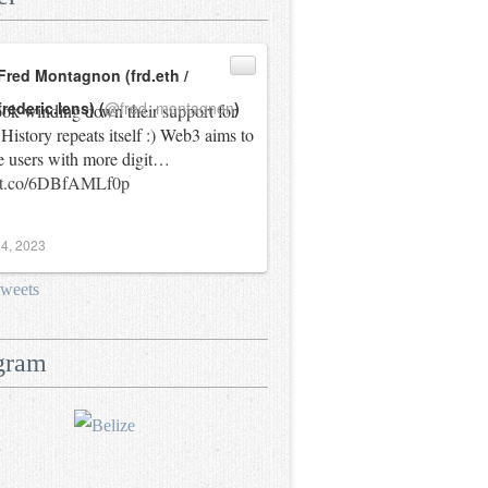
Fred Montagnon (frd.eth /
frederic.lens) (
@fred_montagnon
)
ok winding down their support for
History repeats itself :) Web3 aims to
e users with more digit…
//t.co/6DBfAMLf0p
4, 2023
tweets
gram