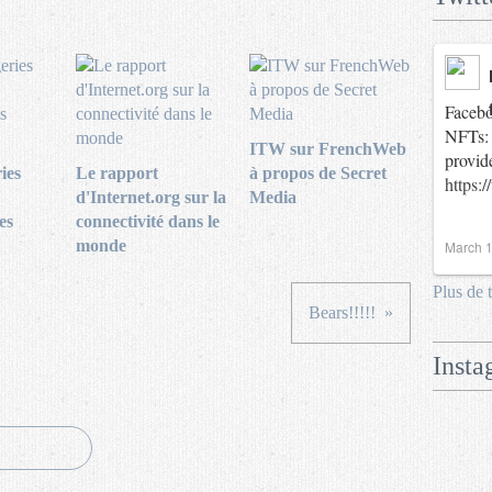
Facebo
NFTs: 
ITW sur FrenchWeb
provid
ies
Le rapport
à propos de Secret
https:
d'Internet.org sur la
Media
es
connectivité dans le
monde
March 1
Plus de 
Bears!!!!!
Insta