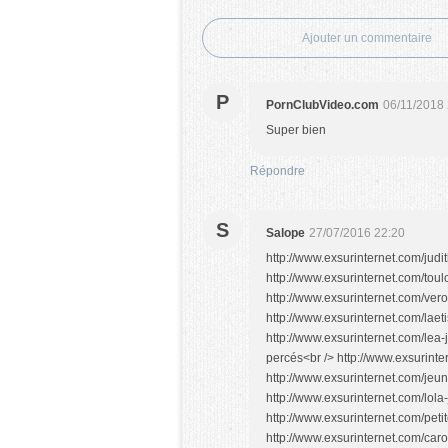
Ajouter un commentaire
P
PornClubVideo.com
06/11/2018
Super bien
Répondre
S
Salope
27/07/2016 22:20
http://www.exsurinternet.com/judith-dispo-dials-coquins-telephone Dial coquin au téléphone<br /> http://www.exsurinternet.com/toulousaine-blonde-a-recherche-de-males Plan cul Toulouse<br /> http://www.exsurinternet.com/veronique-milf-de-38-ans-tres-open MILF de 38 ans<br /> http://www.exsurinternet.com/laetissia-adorable-etudiante-toulousaine Etudiante Toulousaine<br /> http://www.exsurinternet.com/lea-jeune-femme-aux-gros-seins-tetons-perces Seins tétons percés<br /> http://www.exsurinternet.com/leila-bonne-beurette-bordeaux Beurette Bordeaux<br /> http://www.exsurinternet.com/jeune-latina-coquine-devant-beau-mirroir Latina coquine<br /> http://www.exsurinternet.com/lola-jeune-fille-androgyne-cherche-plan-sympa Fille androgyne<br /> http://www.exsurinternet.com/petite-parisienne-a-recherche-dun-plan-cul Parisienne plan cul<br /> http://www.exsurinternet.com/carole-ne-porte-de-culotte-robe Pas de culotte sous la robe<br /> http://www.exsurinternet.com/aurelie-19-ans-deja-a-poil-web Etudiante à poil<br /> http://www.exsurinternet.com/nadia-marocaine-farouche Beurette Marocaine<br /> http://www.exsurinternet.com/helene-de-marseille-adore-duo-webcam Duo Webcam<br /> http://www.exsurinternet.com/jeune-femme-bisexuelle-rencontre Plan cul femme bisexuelle<br /> http://www.exsurinternet.com/sophie-rouquine-tres-sexy-coquine Rouquine sexy<br /> http://www.exsurinternet.com/temperature-monte-a-marseille-maria Salope Marseillaise<br /> http://www.exsurinternet.com/selena-dorigine-serbe-coquine-net Serbe coquine<br /> http://www.exsurinternet.com/partage-photo-delle-nue-cree-buzz Buzz photos nues<br /> http://www.exsurinternet.com/celine-de-lyon-partage-photos-hot Photos coquines Lyonnaises<br /> http://www.exsurinternet.com/abigael-piercing-clito Piercing au clito<br /> http://www.exsurinternet.com/maman-tres-coquine-sexy-bordeaux Maman coquine<br /> http://www.exsurinternet.com/plantureuse-blonde-tres-sexy Blonde sexy<br /> http://www.exsurinternet.com/alerte-aux-beurettes-lyon Beurette à Lyon<br /> http://www.exsurinternet.com/natacha-bonne-coquine-havre Coquine du Havre<br /> http://www.exsurinternet.com/strip-teaseuse-parisienne-recherche-male-dominant Strip-Teaseuse Parisienne<br /> http://www.exsurinternet.com/nord-y-a-de-quoi-se-rechauffer-lali Coquines dans le Nord<br /> http://www.exsurinternet.com/fatima-laisse-trainer-photos-coquines-net Photos coquine beurette<br /> http://www.exsurinternet.com/candice-mere-de-famille-formidable Mère de famille coquine<br /> http://www.exsurinternet.com/enormes-obus-naturelles-de-deborah Gros seins naturels<br /> http://www.exsurinternet.com/kelly-jeune-femme-plus-sexy-jamais Jeune femme sexy<br /> http://www.exsurinternet.com/audrey-magnifique-jeune-femme-de-reims Femme coquine Reims<br /> http://www.exsurinternet.com/cette-petite-rouquine-de-nice-va-regaler Rousse coquine<br /> http://www.exsurinternet.com/beurette-a-gros-seins-marseille Beurette à gros seins<br /> http://www.exsurinternet.com/dorigine-russe-svetlana-met-feu-paris Salope Russe<br /> http://www.exsurinternet.com/petite-blondinette-a-poil-salle-de-bain Blonde à poil<br /> http://www.exsurinternet.com/selfies-dune-lyonnaise-tres-coquine Selfies coquins<br /> http://www.exsurinternet.com/sonia-charme-moyen-orient Salope Moyen-Orient<br /> http://www.exsurinternet.com/a-moyen-de-se-rechauffer-zoe-a-lille Salope de Lille<br /> http://www.exsurinternet.com/camille-gothiques-plus