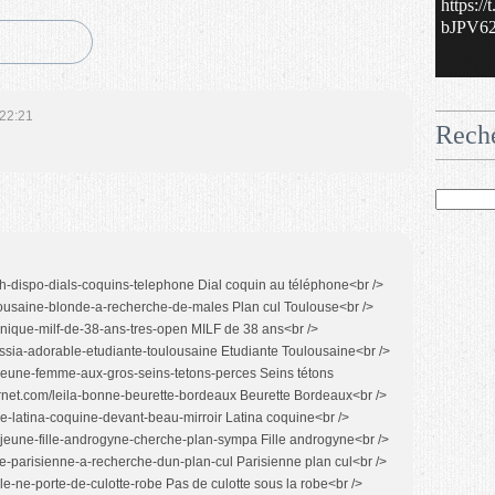
https:/
bJPV62.
 22:21
Rech
-chaudes Gothique chaude<br /> http://www.exsurinternet.com/sabrina-brunette-toulousaine-tres-coquine Brunette coquine<br /> http://www.exsurinternet.com/ny-a-dage-etre-chaude MILF salope<br /> http://www.exsurinternet.com/nantaises-de-sacree-cochonnes Nantaise cochonne<br /> http://www.exsurinternet.com/anais-exhib-piercing-langue Perçing sur la langue<br /> http://www.exsurinternet.com/nikki-jeune-libertine-de-23-ans Jeune libertine<br /> http://www.exsurinternet.com/pauline-18-ans-deja-coquine Coquine 18 ans<br /> http://www.exsurinternet.com/bonne-bordelaise-a-gros-seins Bordelaise à gros seins<br /> http://www.exsurinternet.com/sophia-beurette-algerienne-tres-chaude Beurette Algerienne<br /> http://www.exsurinternet.com/petite-parisienne-tatouee-geraldine Parisienne tatouée<br /> http://www.exsurinternet.com/jessica-de-lyon-salle-de-bain Salope salle de bain<br /> http://www.exsurinternet.com/absatou-jeune-blackette-sexhibe-devant-glace]Black à poil<br /> http://www.exsurinternet.com/rachelle-de-rennes-toute-nue-internet Rennaise salope<br /> http://www.exsurinternet.com/laure-montre-grosses-mamelles Gros seins<br /> http://www.exsurinternet.com/cindy-petite-blonde-de-18-ans-salle-de-bain 18 ans selfshot<br /> http://www.exsurinternet.com/charmante-eva-devoile-petit-trou Trou du cul<br /> http://www.exsurinternet.com/anais-magnifique-rousse-a-gros-seins Jolie rousse<br /> http://www.exsurinternet.com/angela-jeune-libertine-lilloise-de-18-ans Libertine Lille<br /> http://www.exsurinternet.com/clauthilde-de-bordeaux-enormes-nichons Gros nichons<br /> http://www.exsurinternet.com/gros-cul-de-savanah-dominatrice-asiatique Asiatique dominatrice<br /> http://www.exsurinternet.com/solene-femme-aux-cheveux-courts-tres-chaude Femme au cheveux courts<br /> http://www.exsurinternet.com/coquine-a-lunette-coquine-a-q Coquine à lunettes<br /> http://www.exsurinternet.com/maeva-fille-sud-tres-sexy Filles du sud sexy<br /> http://www.exsurinternet.com/nina-de-toulouse-devoile-intimite Salope Toulouse<br /> http://www.exsurinternet.com/christelle-jeune-strasbourgeoise-pudique Libertine à Strasbourg<br /> http://www.exsurinternet.com/alexia-photos-hot-beignoire Nue dan sa baignoire<br /> http://www.exsurinternet.com/devoile-collection-de-sextoys Elle montre ses sextoys<br /> http://www.exsurinternet.com/cassandra-selfies-coquins Selfies coquins<br /> http://www.exsurinternet.com/dorigine-sud-americaine-rosita-na-froid-aux-yeux Latina salope<br /> http://www.exsurinternet.com/couple-libertin-recherche-de-sensations-fortes photos couple libertin<br /> http://www.exsurinternet.com/marine-jeune-maman-celibataire-lille Maman célibataire salope<br /> http://www.exsurinternet.com/sarah-internet-rencontres-coquines Rencontre coquine<br /> http://www.exsurinternet.com/jeromine-se-prend-selfie-salle-de-bain Selfie salle de bain<br /> http://www.exsurinternet.com/sabine-cherche-plan-cul-marseille Plan cul marseille<br /> http://www.exsurinternet.com/ophelie-jeune-femme-timide-tres-chaude Fille timide chaude<br /> http://www.exsurinternet.com/jasmine-vietnamienne-exilee-france Astiatique à niquer<br /> http://www.exsurinternet.com/gaelle-presente-cul-magnifique Elle montre son cul<br /> http://www.exsurinternet.com/marion-coquine-sassume Assumer être une salope<br /> http://www.exsurinternet.com/marie-jeune-femme-chaleur-bordeaux Femme chaude bordeaux<br /> http://www.exsurinternet.com/celia-petite-nantaise-deja-tres-chaude Nantaise chaude<br /> http://www.exsurinternet.com/adorable-rousse-recherche-prince-charmant Adorable rousse<br /> http://www.exsurinternet.com/na-plus-grand-chose-a-cacher Putain<br /> http://www.exsurinternet.com/cette-portugaise-devoile-jouets-preferes Portugaise salope<br /> http://www.exsurinternet.com/tigresse-africaine-lachee-sites-de-rencontre Tigresse black chaude<br /> http://www.exsurinternet.com/cette-superbe-blonde-ne-laissera-de-marbre Superbe blonde<br /> http://www.exsurinternet.com/adorable-etudiante-blonde-aux-grosses-loches Etudiante aux gros seins<br /> http://www.exsurinternet.com/alejandra-tatouee-sucette-a-fraise Suceuse tatouée<br /> http://www.exsurinternet.com/jeune-lyonnaise-montre-seins-pleine-rue Elle montre ses seins dans la rue<br /> http://www.exsurinternet.com/andrea-jolies-fesses-de-letudiante-nantaise Jolies fesses étudiantes<br /> http://www.exsurinternet.com/audeline-a-poil-sites-libertins libertine à poil<br /> http://www.exsurinternet.com/cette-creole-va-faire-voir-de-toutes-couleurs Salope des iles<br /> http://www.exsurinternet.com/gothique-toute-nue-lit Gothique salope<br /> http://www.exsurinternet.com/esha-cherche-plan-cul-sud-de-france plan cul sud<br /> http://www.exsurinternet.com/cette-lyonnaise-pose-nue-payer-etudes Salope d'étudiante<br /> http://www.exsurinternet.com/milf-de-36-ans-a-recherche-de-jeunes-males MILF à niquer<br /> http://www.exsurinternet.com/italienne-chaude-braise-paris Italienne salope<br /> http://www.exsurinternet.com/ravissante-petite-rousse-montre-minou Minou d'une rousse<br /> http://www.exsurinternet.com/20-ans-a-recherche-dun-plan-cul plan cul 20 ans<br /> http://www.exsurinternet.com/dania-fleure-iles-sulfureuse salope créole<br /> http://www.exsurinternet.com/deborah-cherche-mecs-bien-montes-reims Niquer une salope<br /> http://www.exsurinternet.com/elodie-jeune-etudiante-coquine étudiante coquine<br /> http://www.exsurinternet.com/sandrine-se-deguise-infirmiere-seduire-inconnus Niquer une infirmière<br /> http://www.exsurinternet.com/caissiere-sexy-servir Niquer une caissière<br /> http://www.exsurinternet.com/tres-bonne-cuisiniere Niquer une serveuse<br /> http://www.exsurinternet.com/cristie-gabonaise-plus-bandante Gabonaise salope<br /> http://www.exsurinternet.com/estelle-blonde-nicoise-tres-jolie Niquer à Nice<br /> http://www.exsurinternet.com/fatou-black-tatouee-attend-rennes Baiser une black<br /> http://www.exsurinternet.com/plan-cul-sein-de-ville-rose-helena Plan cul toulouse<br /> http://www.exsurinternet.com/liza-cherche-plan-sympa-strasbourg plan sympa strasbourg<br /> http://www.exsurinternet.com/adorable-etudiante-de-18-ans-cherche-grand-amour étudiante 18 ans<br /> http://www.exsurinternet.com/attend-mecs-bien-montes-paris Niquer à Paris<br /> <br /> http://xattractive.com/rencontrer-une-cougar-sur-internet Rencontrer une Cougar<br /> http://xattractive.com/meilleurs-sites-de-rencontre-libertines Rencontre libertine<br /> http://xattractive.com/premier-rendez-vous-erreurs-pas-faire Premier rendez-vous<br /> http://xattractive.com/trouver-une-cou