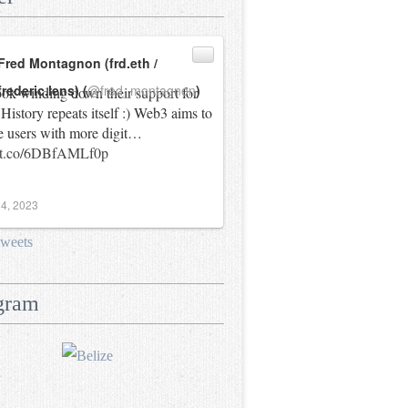
Fred Montagnon (frd.eth /
frederic.lens) (
@fred_montagnon
)
ok winding down their support for
History repeats itself :) Web3 aims to
e users with more digit…
//t.co/6DBfAMLf0p
4, 2023
tweets
gram