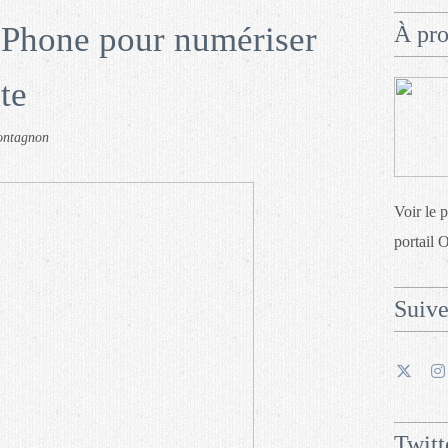
iPhone pour numériser
À pr
te
ontagnon
Voir le 
portail 
Suiv
Twitt