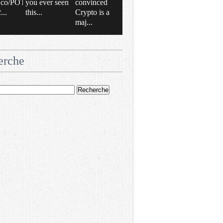
/t.co/POT
you ever seen
convinced
..
this...
Crypto is a
maj...
erche