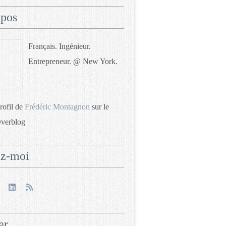
opos
Français. Ingénieur.
Entrepreneur. @ New York.
profil de
Frédéric Montagnon
sur le
Overblog
ez-moi
er