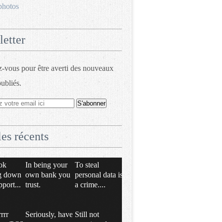
photos
etter
vous pour être averti des nouveaux
publiés.
les récents
ok
In being your
To steal
g down
own bank you
personal data is
pport...
trust.
a crime....
rrrr
Seriously, have
Still not