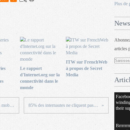
Plus de 
Newsl
Abonnez-
articles 
ITW sur FrenchWeb
ies
Le rapport
à propos de Secret
d'Internet.org sur la
Media
Artic
es
connectivité dans le
monde
Facebo
windin
Incroyable progression des usages mobiles en 5 mois
85% des internautes ne cliquent pas sur les pubs!
their su
Brrrrrrr