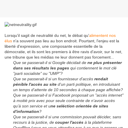
Lorsqu'il sagit de neutralité du net, le débat qu'
alimentent nos
élus
n'a souvent pas lieu au bon endroit. Pourtant, l'enjeu est la
liberté d'expression, une composante essentielle de la
démocratie, et ils sont les premiers à être ravis d'avoir, sur le net,
une tribune que les médias ne leur donnent pas forcement...
Que se passerait-il si Google décidait de
ne plus présenter
dans ses résultats les pages
qui contiennent le mot clé
"parti socialiste" ou "UMP"?
Que se passerait-il si un fournisseur d'accès
rendait
pénible l'accès au site
d'un parti politique, en introduisant
un temps d'attente de 10 secondes à chaque page affichée?
Que se passerait-il si Facebook proposait un "accès internet"
à moitié prix avec pour seule contrainte de n'avoir accès
qu'à son service et u
ne seléction orientée de sites
d'information
?
Que se passerait-il si une commission pouvait décider, sans
recours à la justice, de
couper l'accès
à la plateforme
OverBlog (vous ne vous attendiez pas à ce que je prenne un