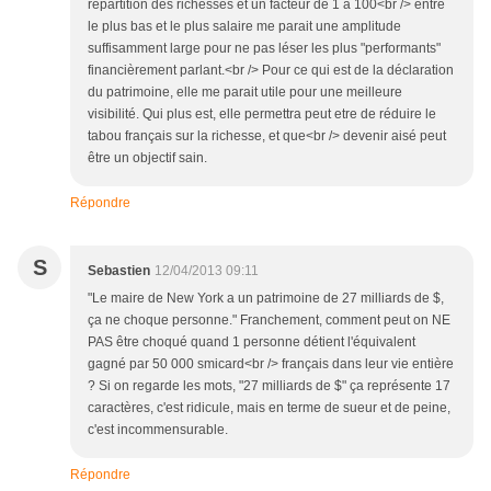
répartition des richesses et un facteur de 1 à 100<br /> entre
le plus bas et le plus salaire me parait une amplitude
suffisamment large pour ne pas léser les plus "performants"
financièrement parlant.<br /> Pour ce qui est de la déclaration
du patrimoine, elle me parait utile pour une meilleure
visibilité. Qui plus est, elle permettra peut etre de réduire le
tabou français sur la richesse, et que<br /> devenir aisé peut
être un objectif sain.
Répondre
S
Sebastien
12/04/2013 09:11
"Le maire de New York a un patrimoine de 27 milliards de $,
ça ne choque personne." Franchement, comment peut on NE
PAS être choqué quand 1 personne détient l'équivalent
gagné par 50 000 smicard<br /> français dans leur vie entière
? Si on regarde les mots, "27 milliards de $" ça représente 17
caractères, c'est ridicule, mais en terme de sueur et de peine,
c'est incommensurable.
Répondre