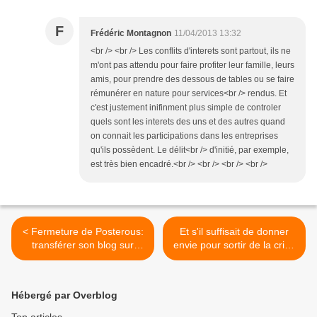
F
Frédéric Montagnon
11/04/2013 13:32
<br /> <br /> Les conflits d'interets sont partout, ils ne
m'ont pas attendu pour faire profiter leur famille, leurs
amis, pour prendre des dessous de tables ou se faire
rémunérer en nature pour services<br /> rendus. Et
c'est justement inifinment plus simple de controler
quels sont les interets des uns et des autres quand
on connait les participations dans les entreprises
qu'ils possèdent. Le délit<br /> d'initié, par exemple,
est très bien encadré.<br /> <br /> <br /> <br />
< Fermeture de Posterous:
Et s'il suffisait de donner
transférer son blog sur
envie pour sortir de la crise
OverBlog
? >
Hébergé par Overblog