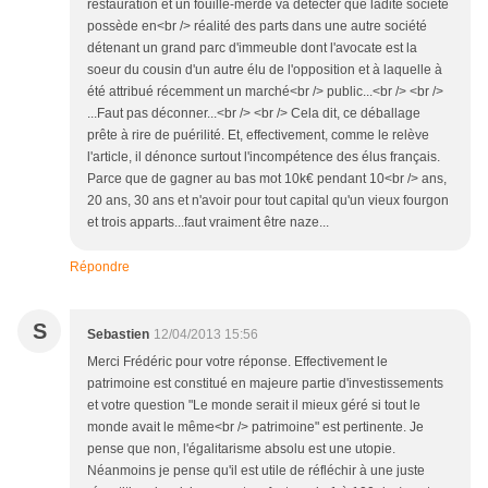
restauration et un fouille-merde va détecter que ladite société
possède en<br /> réalité des parts dans une autre société
détenant un grand parc d'immeuble dont l'avocate est la
soeur du cousin d'un autre élu de l'opposition et à laquelle à
été attribué récemment un marché<br /> public...<br /> <br />
...Faut pas déconner...<br /> <br /> Cela dit, ce déballage
prête à rire de puérilité. Et, effectivement, comme le relève
l'article, il dénonce surtout l'incompétence des élus français.
Parce que de gagner au bas mot 10k€ pendant 10<br /> ans,
20 ans, 30 ans et n'avoir pour tout capital qu'un vieux fourgon
et trois apparts...faut vraiment être naze...
Répondre
S
Sebastien
12/04/2013 15:56
Merci Frédéric pour votre réponse. Effectivement le
patrimoine est constitué en majeure partie d'investissements
et votre question "Le monde serait il mieux géré si tout le
monde avait le même<br /> patrimoine" est pertinente. Je
pense que non, l'égalitarisme absolu est une utopie.
Néanmoins je pense qu'il est utile de réfléchir à une juste