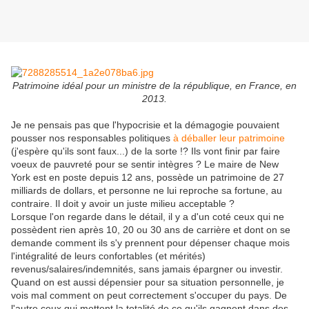
Patrimoine idéal pour un ministre de la république, en France, en
2013.
Je ne pensais pas que l'hypocrisie et la démagogie pouvaient
pousser nos responsables politiques
à déballer leur patrimoine
(j'espère qu'ils sont faux...) de la sorte !? Ils vont finir par faire
voeux de pauvreté pour se sentir intègres ? Le maire de New
York est en poste depuis 12 ans, possède un patrimoine de 27
milliards de dollars, et personne ne lui reproche sa fortune, au
contraire. Il doit y avoir un juste milieu acceptable ?
Lorsque l'on regarde dans le détail, il y a d'un coté ceux qui ne
possèdent rien après 10, 20 ou 30 ans de carrière et dont on se
demande comment ils s'y prennent pour dépenser chaque mois
l'intégralité de leurs confortables (et mérités)
revenus/salaires/indemnités, sans jamais épargner ou investir.
Quand on est aussi dépensier pour sa situation personnelle, je
vois mal comment on peut correctement s'occuper du pays. De
l'autre ceux qui mettent la totalité de ce qu'ils gagnent dans des