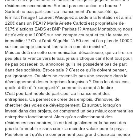
résidences secondaires. Surtout pas une action en bourse !
Surtout ne pas participer au financement d'une société, ça
ternirait l'image ! Laurent Wauquiez a cédé à la tentation et a mis
120€ dans un PEA !? Marie Arlette Carlotti est propriétaire de
917€ d'actions EADS et BNP Paribas !? Arnaud Montebourg nous
dit n'avoir que 1000€ sur son compte courant et tout le reste en
immobilier !? C'est l'anti Séguéla: "à 50 ans, si t'as plus de 1000€
sur ton compte courant t'as raté ta com de ministre".
Mais au delà de cette communication désastreuse, qui va tirer un
peu plus la France vers le bas, je suis choqué car il font tout pour
ne pas posseder, ou annoncer qu'ils ne possèdent pas de part
dans des sociétés. Est-ce sale ? C'est ce qu'ils doivent penser,
par ignorance. Ou alors ne croient-ils pas une seconde dans le
développement des entreprises françaises ? Dans les deux cas,
quelle drôle d' "exemplarité", comme ils aiment à le dire.
C'est pourtant noble de participer au financement des
entreprises. Ca permet de créer des emplois, d'innover, de
chercher des voies de développement. Et surtout, lorsqu'on
investi dans des projets, on comprend un peu mieux comment les
entreprises fonctionnent. Alors qu'en collectionnant des
résidences secondaires, ils ne font qu'alimenter la hausse des
prix de l'immobilier sans créer la moindre valeur pour le pays...
Pas étonnant qu'ils ne comprennent pas grand chose au monde