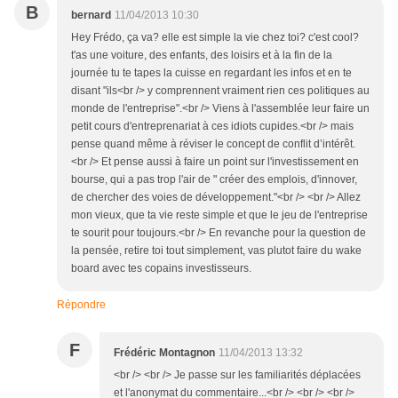
B
bernard
11/04/2013 10:30
Hey Frédo, ça va? elle est simple la vie chez toi? c'est cool?
t'as une voiture, des enfants, des loisirs et à la fin de la
journée tu te tapes la cuisse en regardant les infos et en te
disant "ils<br /> y comprennent vraiment rien ces politiques au
monde de l'entreprise".<br /> Viens à l'assemblée leur faire un
petit cours d'entreprenariat à ces idiots cupides.<br /> mais
pense quand même à réviser le concept de conflit d’intérêt.
<br /> Et pense aussi à faire un point sur l'investissement en
bourse, qui a pas trop l'air de " créer des emplois, d'innover,
de chercher des voies de développement."<br /> <br /> Allez
mon vieux, que ta vie reste simple et que le jeu de l'entreprise
te sourit pour toujours.<br /> En revanche pour la question de
la pensée, retire toi tout simplement, vas plutot faire du wake
board avec tes copains investisseurs.
Répondre
F
Frédéric Montagnon
11/04/2013 13:32
<br /> <br /> Je passe sur les familiarités déplacées
et l'anonymat du commentaire...<br /> <br /> <br />