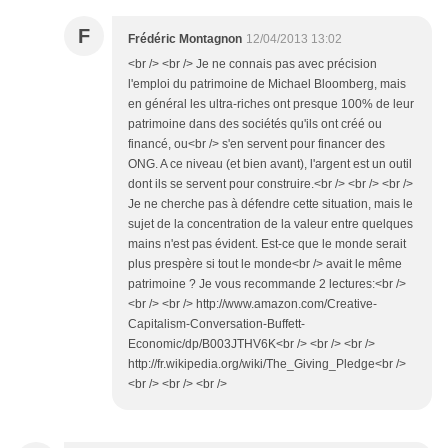
F
Frédéric Montagnon
12/04/2013 13:02
<br /> <br /> Je ne connais pas avec précision
l'emploi du patrimoine de Michael Bloomberg, mais
en général les ultra-riches ont presque 100% de leur
patrimoine dans des sociétés qu'ils ont créé ou
financé, ou<br /> s'en servent pour financer des
ONG. A ce niveau (et bien avant), l'argent est un outil
dont ils se servent pour construire.<br /> <br /> <br />
Je ne cherche pas à défendre cette situation, mais le
sujet de la concentration de la valeur entre quelques
mains n'est pas évident. Est-ce que le monde serait
plus prespère si tout le monde<br /> avait le même
patrimoine ? Je vous recommande 2 lectures:<br />
<br /> <br /> http://www.amazon.com/Creative-
Capitalism-Conversation-Buffett-
Economic/dp/B003JTHV6K<br /> <br /> <br />
http://fr.wikipedia.org/wiki/The_Giving_Pledge<br />
<br /> <br /> <br />