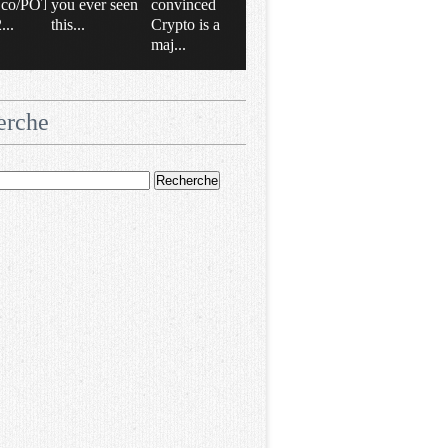
/t.co/POT
you ever seen
convinced
..
this...
Crypto is a
maj...
erche