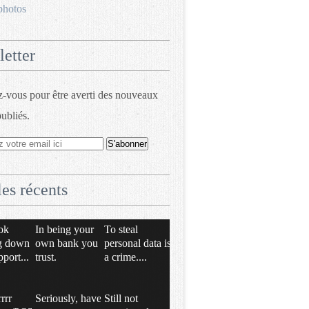
photos
etter
vous pour être averti des nouveaux
publiés.
les récents
ok
In being your
To steal
g down
own bank you
personal data is
pport...
trust.
a crime....
rrrr
Seriously, have
Still not