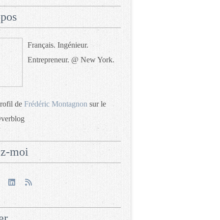
opos
Français. Ingénieur.
Entrepreneur. @ New York.
profil de
Frédéric Montagnon
sur le
Overblog
ez-moi
er