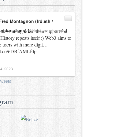
Fred Montagnon (frd.eth /
frederic.lens) (
@fred_montagnon
)
ok winding down their support for
History repeats itself :) Web3 aims to
e users with more digit…
//t.co/6DBfAMLf0p
4, 2023
tweets
gram