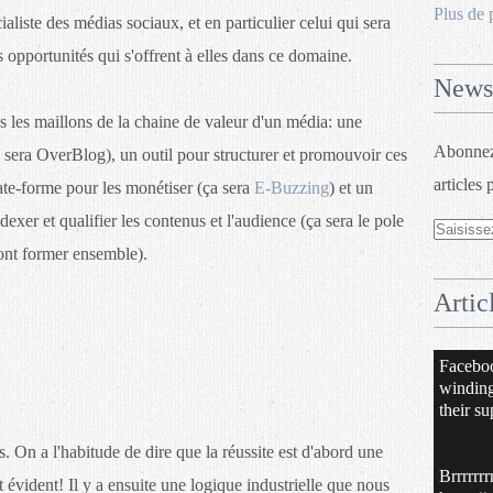
Plus de 
liste des médias sociaux, et en particulier celui qui sera
s opportunités qui s'offrent à elles dans ce domaine.
Newsl
ous les maillons de la chaine de valeur d'un média: une
Abonnez-
 sera OverBlog), un outil pour structurer et promouvoir ces
articles 
late-forme pour les monétiser (ça sera
E-Buzzing
) et un
xer et qualifier les contenus et l'audience (ça sera le pole
nt former ensemble).
Artic
Facebo
windin
their su
 On a l'habitude de dire que la réussite est d'abord une
Brrrrrrr
 évident! Il y a ensuite une logique industrielle que nous