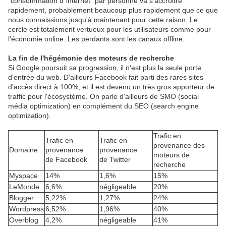
"consommation d"internet" par personne va s'accroitre
rapidement, probablement beaucoup plus rapidement que ce que
nous connaissions jusqu'à maintenant pour cette raison. Le
cercle est totalement vertueux pour les utilisateurs comme pour
l'économie online. Les perdants sont les canaux offline.
La fin de l'hégémonie des moteurs de recherche
Si Google poursuit sa progression, il n'est plus la seule porte
d'entrée du web. D'ailleurs Facebook fait parti des rares sites
d'accès direct à 100%, et il est devenu un très gros apporteur de
traffic pour l'écosystème. On parle d'ailleurs de SMO (social
média optimization) en complément du SEO (search engine
optimization).
Trafic en
Trafic en
Trafic en
provenance des
Domaine
provenance
provenance
moteurs de
de Facebook
de Twitter
recherche
Myspace
14%
1,6%
15%
LeMonde
6,6%
négligeable
20%
Blogger
5,22%
1,27%
24%
Wordpress
6,52%
1,96%
40%
Overblog
4,2%
négligeable
41%