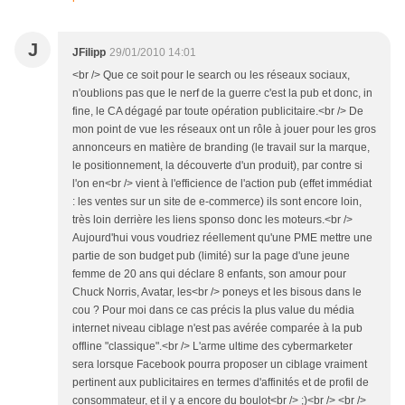
J
JFilipp
29/01/2010 14:01
<br /> Que ce soit pour le search ou les réseaux sociaux,
n'oublions pas que le nerf de la guerre c'est la pub et donc, in
fine, le CA dégagé par toute opération publicitaire.<br /> De
mon point de vue les réseaux ont un rôle à jouer pour les gros
annonceurs en matière de branding (le travail sur la marque,
le positionnement, la découverte d'un produit), par contre si
l'on en<br /> vient à l'efficience de l'action pub (effet immédiat
: les ventes sur un site de e-commerce) ils sont encore loin,
très loin derrière les liens sponso donc les moteurs.<br />
Aujourd'hui vous voudriez réellement qu'une PME mettre une
partie de son budget pub (limité) sur la page d'une jeune
femme de 20 ans qui déclare 8 enfants, son amour pour
Chuck Norris, Avatar, les<br /> poneys et les bisous dans le
cou ? Pour moi dans ce cas précis la plus value du média
internet niveau ciblage n'est pas avérée comparée à la pub
offline "classique".<br /> L'arme ultime des cybermarketer
sera lorsque Facebook pourra proposer un ciblage vraiment
pertinent aux publicitaires en termes d'affinités et de profil de
consommateur, et il y a encore du boulot<br /> ;)<br /> <br />