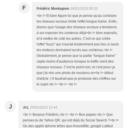
F
Frédéric Montagnon
26/01/2010 00:33
<br /> Et bien figure toi que je pense qu'au contraire
les réseaux sociaux limite l'effet longue traine. Enfin,
disons que l'usage des réseaux sociaux a tendance
à sur-exposer les contenus déjà<br /> bien exposés,
et à mettre de coté les autres. C'est ce qui créée
l'effet "buzz" qui n'aurait évidemment pas lieu si seuls
les moteurs donnaient accès aux contenus.<br />
Globalement, je pense que la partie "longue traine"
capte moins d'audience lorsque le traffic vient des
réseaux sociaux. C'est le point noir, et c'est pour ça
que j'ai mis une photo de moutons en<br /> début
d'article :) Il faudrait que je produise des chiffres sur
le sujet.<br /> <br /> <br />
J
JcL
25/01/2010 15:44
<br /> Bonjour Frédéric,<br /> <br /> Bon papier.<br /> Que
penses-tu de Yahoo QR, qui est déjà du Social Search ?<br />
Ou des applis Iphone telles que AroundMe, google Latitud