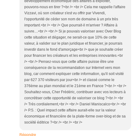
développement économique des affaires à exploiter,
pouvons-nous en tirer ?<br /> <br /> Cela me rappelle l'affaire
Vizzavi, où son créateur s'est vu offrir par Vivendi,
l'opportunité de céder son nom de domaine à un prix très
important.<br /> <br /> Que pourrait-il m'arriver ? Affaire à
suivre....<br /> <br /> Si je pouvais valoriser avec Over Blog
cette situation et dégager, ne serait-ce que 10% de cette
valeur, à valider sur le plan juridique et financier, je pourrais
investir dans le fond d'amorçage<br /> que je souhaite créer
pour financer les créateurs et les entreprises innovantes.<br
/> <br /> Pensez-vous que cette affaire puisse être une
conséquence de la recommandation sur Internet vers mon
blog, car comment expliquer cette information, qu'il soit visité
par 627 370 visiteurs par jour<br /> et classé comme le
376ème au plan mondial et le 21ème en France ?<br /> <br />
Souhaitez-vous, Cher Frédéric, contribuer avec vos lecteurs à
concrétiser cette opportunité de valoriser ce blog ?<br /> <br
/> Très cordialement,<br /> <br /> Daniel Maniscalco<br /> <br
/> P.S. : Quel impact cette affaire aurait-elle sur la valeur
économique et financière de la plate-forme over-blog et de sa
société éditrice ?<br /> <br /> <br />
Répondre