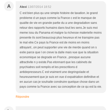
A
Alexi
13/07/2014 18:52
C est bien plus qu une simple histoire de taxation..le grand
probleme d un pays comme la France c est le manque de
qualite de vie en grande partie du a une degradation sans
retour des rapports humains dans tout les sens.Je suis moi
meme issu du Panama et malgre la richesse materielle moins
presente ils sont beaucoup plus heureux et ne transpire pas
le mal etre.Ce pays la France est de moins en moins
attrayant...on peut supporter une vie de merde quand on s
exile parce que l on creve la dalle mais vue que la situation
economique se degrade en France...presque aucune
attractivite n y existe.Pas etonnant que les cabinets de
psychiatres soit remplis et les prescritions d
antidepresseurs.C est vraiment une degringolade et
heureusement que je suis en vue d expatriation definitive et
en aucun cas je souhaite construire quelque chose dans un
pays comme la France avec sa conception de ce qu est la vie.
Répondre