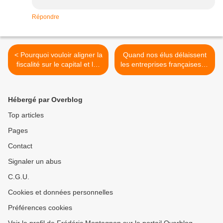
Répondre
< Pourquoi vouloir aligner la
Quand nos élus délaissent
fiscalité sur le capital et les
les entreprises françaises et
salaires est dangereux pour
préfèrent les américaines >
la France et injuste
Hébergé par Overblog
Top articles
Pages
Contact
Signaler un abus
C.G.U.
Cookies et données personnelles
Préférences cookies