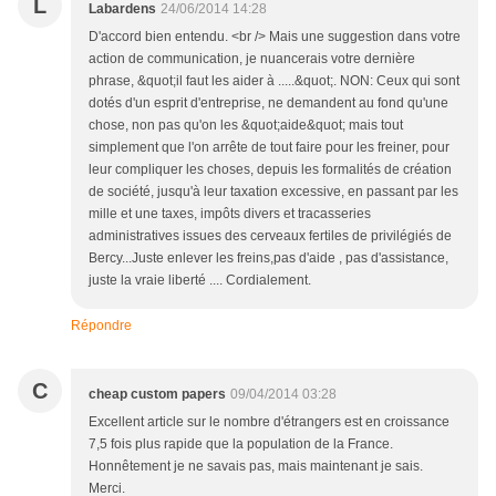
L
Labardens
24/06/2014 14:28
D'accord bien entendu. <br /> Mais une suggestion dans votre
action de communication, je nuancerais votre dernière
phrase, &quot;il faut les aider à .....&quot;. NON: Ceux qui sont
dotés d'un esprit d'entreprise, ne demandent au fond qu'une
chose, non pas qu'on les &quot;aide&quot; mais tout
simplement que l'on arrête de tout faire pour les freiner, pour
leur compliquer les choses, depuis les formalités de création
de société, jusqu'à leur taxation excessive, en passant par les
mille et une taxes, impôts divers et tracasseries
administratives issues des cerveaux fertiles de privilégiés de
Bercy...Juste enlever les freins,pas d'aide , pas d'assistance,
juste la vraie liberté .... Cordialement.
Répondre
C
cheap custom papers
09/04/2014 03:28
Excellent article sur le nombre d'étrangers est en croissance
7,5 fois plus rapide que la population de la France.
Honnêtement je ne savais pas, mais maintenant je sais.
Merci.