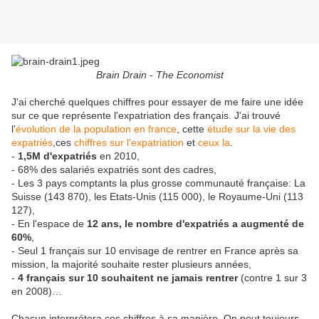
Brain Drain - The Economist
J'ai cherché quelques chiffres pour essayer de me faire une idée
sur ce que représente l'expatriation des français. J'ai trouvé
l'
évolution de la population en france
, cette
étude sur la vie des
expatriés
,ces
chiffres sur l'expatriation
et
ceux la
.
-
1,5M d'expatriés
en 2010,
- 68% des salariés expatriés sont des cadres,
- Les 3 pays comptants la plus grosse communauté française: La
Suisse (143 870), les Etats-Unis (115 000), le Royaume-Uni (113
127),
- En l'espace de
12 ans, le nombre d'expatriés a augmenté de
60%
,
- Seul 1 français sur 10 envisage de rentrer en France après sa
mission, la majorité souhaite rester plusieurs années,
-
4 français sur 10 souhaitent ne jamais rentrer
(contre 1 sur 3
en 2008)…
Chacun interprétera ces chiffres à sa manière. On peut toujours