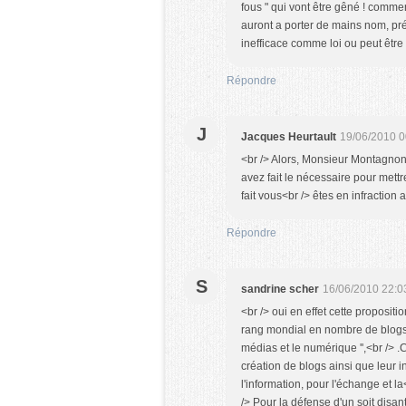
fous " qui vont être gêné ! comment
auront a porter de mains nom, pré
inefficace comme loi ou peut être p
Répondre
J
Jacques Heurtault
19/06/2010 0
<br /> Alors, Monsieur Montagno
avez fait le nécessaire pour mettr
fait vous<br /> êtes en infraction av
Répondre
S
sandrine scher
16/06/2010 22:0
<br /> oui en effet cette propositi
rang mondial en nombre de blogs p
médias et le numérique '',<br /> 
création de blogs ainsi que leur i
l'information, pour l'échange et l
/> Pour la défense d'un soit disant