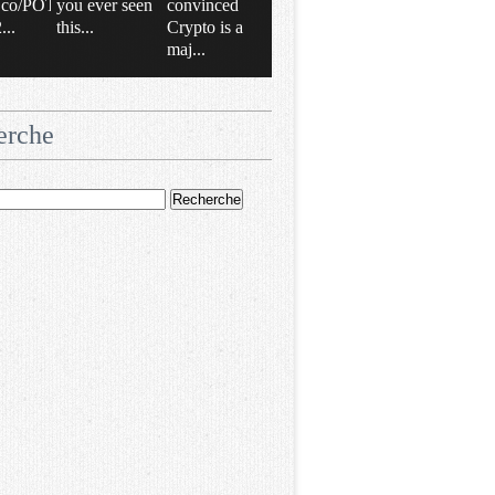
/t.co/POT
you ever seen
convinced
..
this...
Crypto is a
maj...
erche