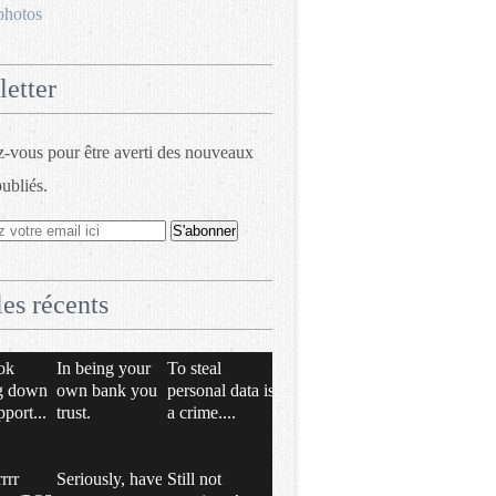
photos
etter
vous pour être averti des nouveaux
publiés.
les récents
ok
In being your
To steal
g down
own bank you
personal data is
pport...
trust.
a crime....
rrrr
Seriously, have
Still not