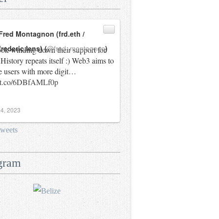
Fred Montagnon (frd.eth /
frederic.lens) (
@fred_montagnon
)
ok winding down their support for
History repeats itself :) Web3 aims to
e users with more digit…
//t.co/6DBfAMLf0p
4, 2023
tweets
gram