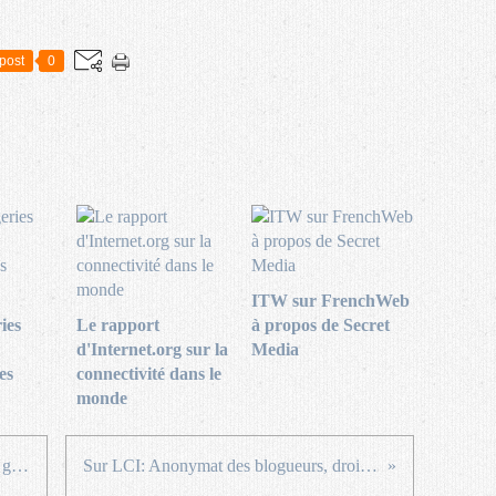
post
0
ITW sur FrenchWeb
ies
Le rapport
à propos de Secret
d'Internet.org sur la
Media
es
connectivité dans le
monde
Les réseaux sociaux et Facebook: grandeur et décadence
Sur LCI: Anonymat des blogueurs, droit à l'oubli, vie privée ...