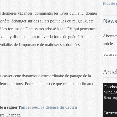
Plus de 
s dernières vacances, commenter les livres qu'il a lu, donner
Newsl
achète, échanger sur des sujets politiques ou religieux, etc...
 les forums de Doctissimo adossé à son CV qui permettrait
Abonnez-
ux qui y discutent pour trouver la force de guérir? A un
articles 
tialité, de l'importance de maitriser ses données
Artic
st casser cette dynamique extraordinaire de partage de la
leur pour tous. Pour autant, est ce que cela mettra fin aux
Facebo
windin
their su
te à signer l'
appel pour la défense du droit à
Brrrrrrr
erre Chappaz.