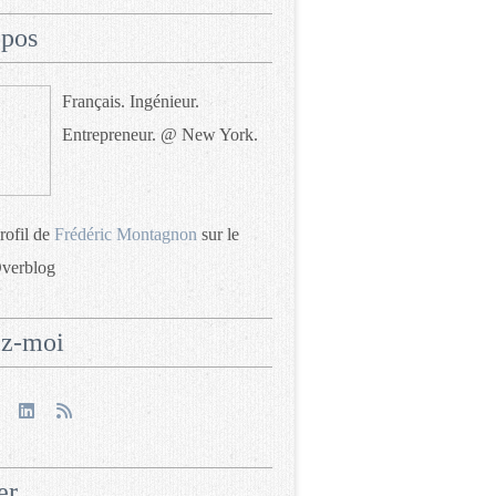
opos
Français. Ingénieur.
Entrepreneur. @ New York.
profil de
Frédéric Montagnon
sur le
Overblog
ez-moi
er