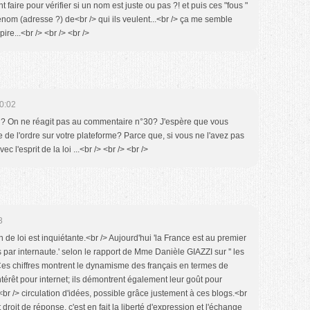
 faire pour vérifier si un nom est juste ou pas ?! et puis ces "fous "
nom (adresse ?) de<br /> qui ils veulent...<br /> ça me semble
ire...<br /> <br /> <br />
0:02
n? On ne réagit pas au commentaire n°30? J'espère que vous
e de l'ordre sur votre plateforme? Parce que, si vous ne l'avez pas
ec l'esprit de la loi ...<br /> <br /> <br />
3
on de loi est inquiétante.<br /> Aujourd'hui 'la France est au premier
ar internaute.' selon le rapport de Mme Danièle GIAZZI sur '' les
.Ces chiffres montrent le dynamisme des français en termes de
ntérêt pour internet; ils démontrent également leur goût pour
a<br /> circulation d'idées, possible grâce justement à ces blogs.<br
 droit de réponse, c'est en fait la liberté d'expression et l'échange