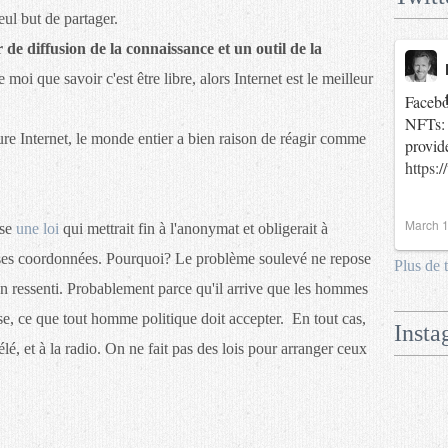
eul but de partager.
 de diffusion de la connaissance et un outil de la
oi que savoir c'est être libre, alors Internet est le meilleur
Facebo
NFTs: 
e Internet, le monde entier a bien raison de réagir comme
provid
https:
March 1
ose
une loi
qui mettrait fin à l'anonymat et obligerait à
ses coordonnées. Pourquoi? Le problème soulevé ne repose
Plus de 
un ressenti. Probablement parce qu'il arrive que les hommes
nse, ce que tout homme politique doit accepter. En tout cas,
Insta
télé, et à la radio. On ne fait pas des lois pour arranger ceux