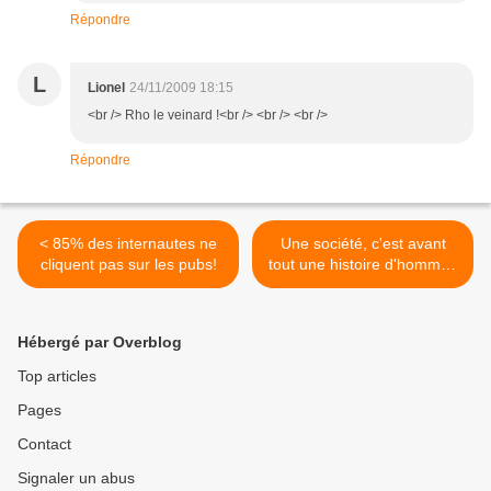
Répondre
L
Lionel
24/11/2009 18:15
<br /> Rho le veinard !<br /> <br /> <br />
Répondre
< 85% des internautes ne
Une société, c'est avant
cliquent pas sur les pubs!
tout une histoire d'hommes
>
Hébergé par Overblog
Top articles
Pages
Contact
Signaler un abus