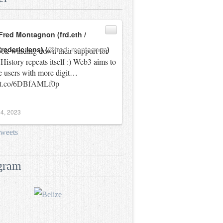
Fred Montagnon (frd.eth /
frederic.lens) (
@fred_montagnon
)
ok winding down their support for
History repeats itself :) Web3 aims to
e users with more digit…
//t.co/6DBfAMLf0p
4, 2023
tweets
gram