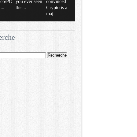
/t.co/POT
you ever seen
convinced
..
this...
Crypto is a
maj...
erche