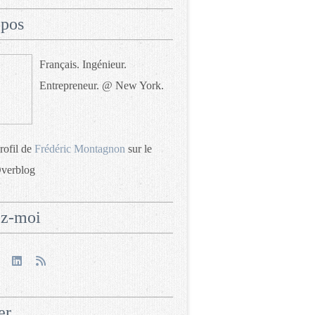
opos
Français. Ingénieur.
Entrepreneur. @ New York.
profil de
Frédéric Montagnon
sur le
Overblog
ez-moi
er