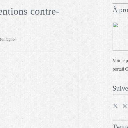
entions contre-
À pr
 Montagnon
Voir le 
portail 
Suiv
Twitt