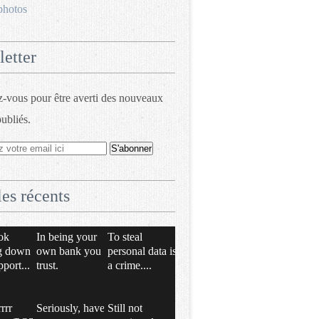
photos
etter
vous pour être averti des nouveaux
publiés.
les récents
ok
In being your
To steal
g down
own bank you
personal data is
pport...
trust.
a crime....
rrrr
Seriously, have
Still not