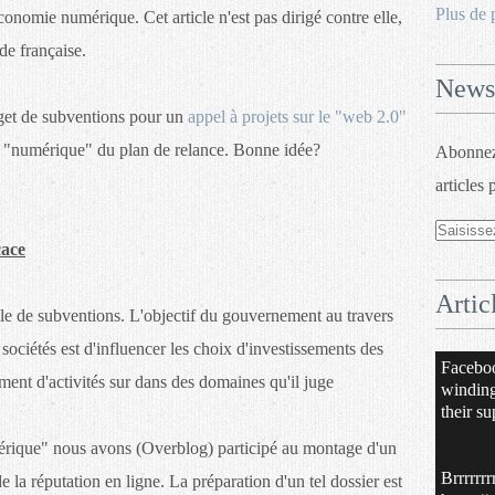
Plus de 
onomie numérique. Cet article n'est pas dirigé contre elle,
de française.
Newsl
t de subventions pour un
appel à projets sur le "web 2.0"
t "numérique" du plan de relance. Bonne idée?
Abonnez-
articles 
cace
Artic
le de subventions. L'objectif du gouvernement au travers
 sociétés est d'influencer les choix d'investissements des
Facebo
ement d'activités sur dans des domaines qu'il juge
windin
their su
érique" nous avons (Overblog) participé au montage d'un
Brrrrrrr
e la réputation en ligne. La préparation d'un tel dossier est