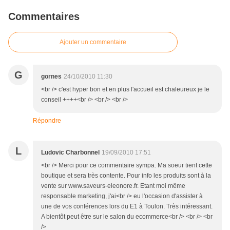
Commentaires
Ajouter un commentaire
G
gornes
24/10/2010 11:30
<br /> c'est hyper bon et en plus l'accueil est chaleureux je le
conseil ++++<br /> <br /> <br />
Répondre
L
Ludovic Charbonnel
19/09/2010 17:51
<br /> Merci pour ce commentaire sympa. Ma soeur tient cette
boutique et sera très contente. Pour info les produits sont à la
vente sur www.saveurs-eleonore.fr. Etant moi même
responsable marketing, j'ai<br /> eu l'occasion d'assister à
une de vos conférences lors du E1 à Toulon. Très intéressant.
A bientôt peut être sur le salon du ecommerce<br /> <br /> <br
/>