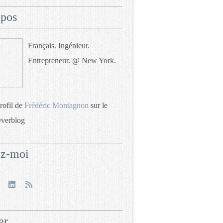
opos
Français. Ingénieur.
Entrepreneur. @ New York.
profil de
Frédéric Montagnon
sur le
Overblog
ez-moi
er