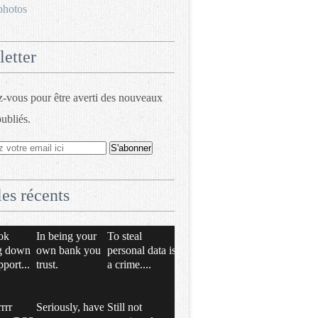
photos
etter
vous pour être averti des nouveaux
publiés.
les récents
ok
In being your
To steal
g down
own bank you
personal data is
pport...
trust.
a crime....
rrrr
Seriously, have
Still not