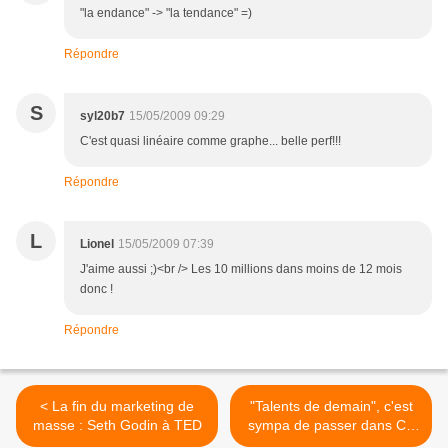
"la endance" -> "la tendance" =)
Répondre
S
syl20b7
15/05/2009 09:29
C'est quasi linéaire comme graphe... belle perf!!!
Répondre
L
Lionel
15/05/2009 07:39
J'aime aussi ;)<br /> Les 10 millions dans moins de 12 mois
donc !
Répondre
< La fin du marketing de
"Talents de demain", c'est
masse : Seth Godin à TED
sympa de passer dans CB
News ! >