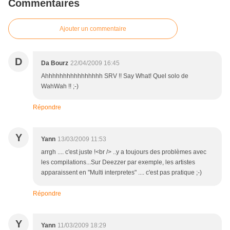
Commentaires
Ajouter un commentaire
D
Da Bourz
22/04/2009 16:45
Ahhhhhhhhhhhhhhhh SRV !! Say What! Quel solo de
WahWah !! ;-)
Répondre
Y
Yann
13/03/2009 11:53
arrgh .... c'est juste !<br /> ..y a toujours des problèmes avec
les compilations...Sur Deezzer par exemple, les artistes
apparaissent en "Multi interpretes" .... c'est pas pratique ;-)
Répondre
Y
Yann
11/03/2009 18:29