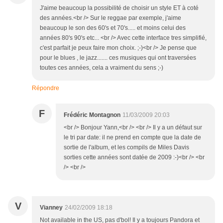
J'aime beaucoup la possibilité de choisir un style ET à coté
des années.<br /> Sur le reggae par exemple, j'aime
beaucoup le son des 60's et 70's..... et moins celui des
années 80's 90's etc... <br /> Avec cette interface tres simplifié,
c'est parfait je peux faire mon choix. ;-)<br /> Je pense que
pour le blues , le jazz....... ces musiques qui ont traversées
toutes ces années, cela a vraiment du sens ;-)
Répondre
F
Frédéric Montagnon
11/03/2009 20:03
<br /> Bonjour Yann,<br /> <br /> Il y a un défaut sur
le tri par date: il ne prend en compte que la date de
sortie de l'album, et les compils de Miles Davis
sorties cette années sont datée de 2009 :-)<br /> <br
/> <br />
V
Vianney
24/02/2009 18:18
Not available in the US, pas d'bol! Il y a toujours Pandora et