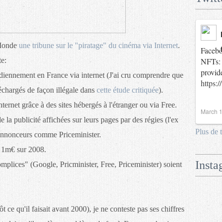
 Monde
une tribune sur le "piratage" du cinéma via Internet
.
Facebo
te:
NFTs: 
provid
idiennement en France via internet (J'ai cru comprendre que
https:
léchargés de façon illégale dans
cette étude critiquée
).
nternet grâce à des sites hébergés à l'étranger ou via Free.
March 1
e la publicité affichées sur leurs pages par des régies (l'ex
Plus de 
d'annonceurs comme Priceminister.
 1m€ sur 2008.
Insta
lices" (Google, Pricminister, Free, Priceminister) soient
 ce qu'il faisait avant 2000), je ne conteste pas ses chiffres