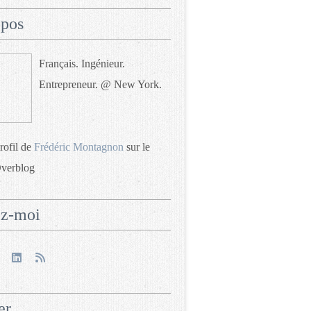
opos
Français. Ingénieur.
Entrepreneur. @ New York.
profil de
Frédéric Montagnon
sur le
Overblog
ez-moi
er