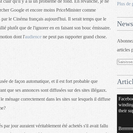
 est clair qu'il y a là un problème de fond. En revanche, je ne
Plus de 
 chercher Google et encore moins PriceMinister comme
 par le Cinéma français aujourd'hui. Il serait temps que le
Newsl
lié plutôt que de l'ignorer en en faisant son bouc émissaire.
motion dont l'
audience
ne peut pas rapporter grand chose.
Abonnez-
articles 
Artic
fusée de façon automatique, et il est fort probable que
nt que ses annonces sont diffusées sur des sites illégaux.
Facebo
e ménage correctement dans les sites sur lesquels il diffuse
windin
ème?
their su
par jour auraient véritablement été achetés s'il avait fallu
Brrrrrrr