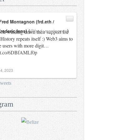
Fred Montagnon (frd.eth /
frederic.lens) (
@fred_montagnon
)
ok winding down their support for
History repeats itself :) Web3 aims to
e users with more digit…
//t.co/6DBfAMLf0p
4, 2023
tweets
gram