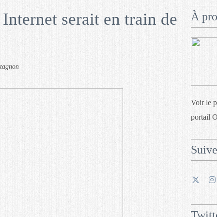
Internet serait en train de
À pr
ntagnon
Voir le 
portail 
Suiv
Twitt