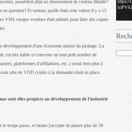
https:/
ncernés, possèdent déjà un abonnement de cinéma illimité?
bJPV62.
en question? Et surtout, quelle était cette valeur il y a 15
tes VHS vierges vendues était utilisée pour faire des copies
er.
Rech
 de developpement d'une économie autour du piratage. La
ub, est très faible et concerne un tout petit nombre de
ers, plateformes d'affiliations, etc..) serait bien plus à
 vraie ofre de VOD (vidéo à la demande) était en place.
mas sont elles propices au développement de l'industrie
us le temps passe, et moins j'accepte de passer plus de 30