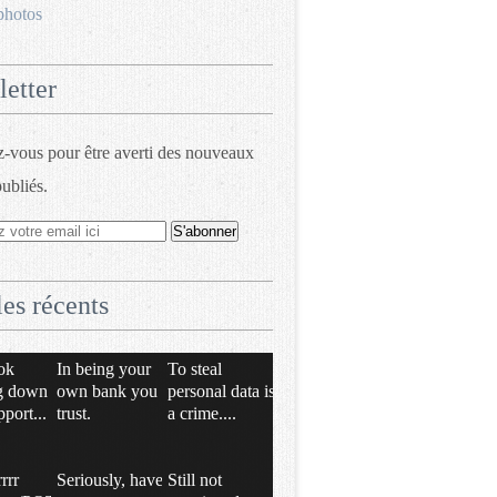
photos
etter
vous pour être averti des nouveaux
publiés.
les récents
ok
In being your
To steal
g down
own bank you
personal data is
pport...
trust.
a crime....
rrrr
Seriously, have
Still not