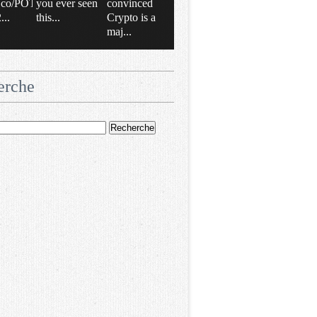
/t.co/POT
you ever seen
convinced
..
this...
Crypto is a
maj...
erche