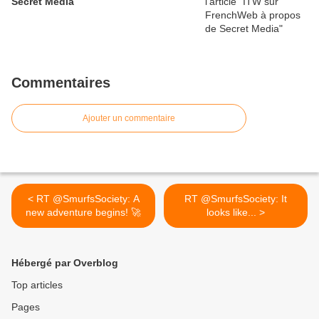
Secret Media
Commentaires
Ajouter un commentaire
< RT @SmurfsSociety: A
RT @SmurfsSociety: It
new adventure begins! 🚀
looks like... >
Hébergé par Overblog
Top articles
Pages