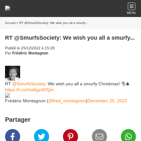
MENU
Accueil
» RT @SmurfsSociety: We wish you all a smurfy...
RT @SmurfsSociety: We wish you all a smurfy...
Publié le 25/12/2022 à 15:28
Par
Frédéric Montagnon
RT
@SmurfsSociety
: We wish you all a smurfy Christmas! 🎅🎄
https://t.co/rhe6gz4DQm
Frédéric Montagnon (
@fred_montagnon
)
December 25, 2022
Partager