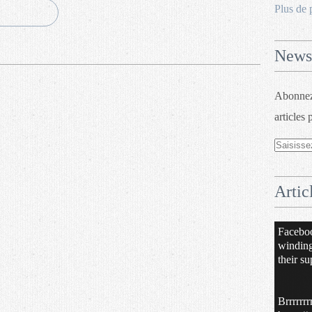
Plus de 
Newsl
Abonnez-
articles 
Artic
Facebo
windin
their su
Brrrrrrr