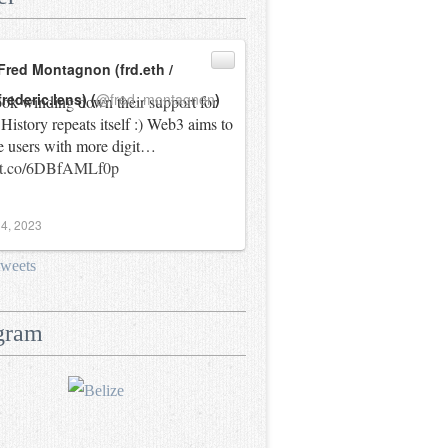
Fred Montagnon (frd.eth /
frederic.lens) (
@fred_montagnon
)
ok winding down their support for
History repeats itself :) Web3 aims to
e users with more digit…
//t.co/6DBfAMLf0p
4, 2023
tweets
gram