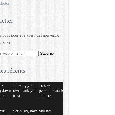
photos
etter
vous pour être averti des nouveaux
publiés.
les récents
ok
In being your
To steal
g down
own bank you
personal data is
pport...
trust.
a crime....
rrrr
Seriously, have
Still not