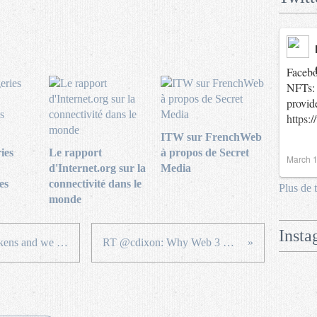
Facebo
NFTs: 
provid
https:
ITW sur FrenchWeb
ies
Le rapport
à propos de Secret
March 1
d'Internet.org sur la
Media
es
connectivité dans le
Plus de 
monde
Insta
RT @SPKZ_io: Show us your tokens and we might just...
RT @cdixon: Why Web 3 matters 🧵