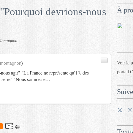
"Pourquoi devrions-nous
À pr
 Montagnon
_montagnon
)
Voir le 
portail 
-nous agir" "La France ne représente qu'1% des
 de serre" "Nous sommes e…
Suiv
0
Twitt