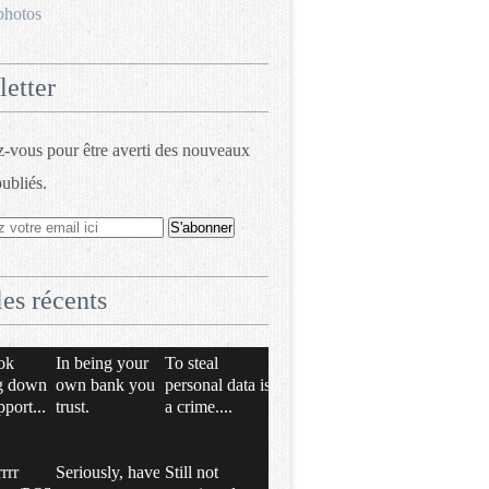
photos
etter
vous pour être averti des nouveaux
publiés.
les récents
ok
In being your
To steal
g down
own bank you
personal data is
pport...
trust.
a crime....
rrrr
Seriously, have
Still not