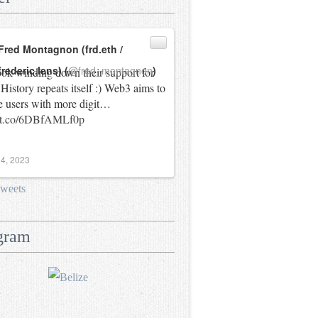
Fred Montagnon (frd.eth /
frederic.lens) (
@fred_montagnon
)
ok winding down their support for
History repeats itself :) Web3 aims to
e users with more digit…
//t.co/6DBfAMLf0p
4, 2023
tweets
gram