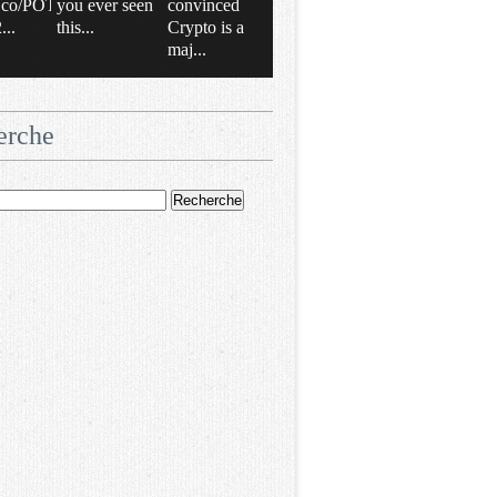
/t.co/POT
you ever seen
convinced
..
this...
Crypto is a
maj...
erche