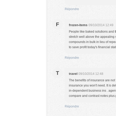
Répondre
F
frozen-items
09/10/2014 12:49
People like baked solutions and t
stretch well above the appealing s
compounds in bulk in lieu of rep
to save profit today's financial stat
Répondre
T
travel
09/10/2014 12:48
The benefits of insurance are not
insurance you won't need. It is de
in-dependent business ins . agent.
compare and contrast notes plus 
Répondre