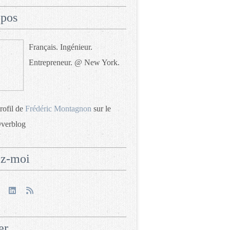
opos
Français. Ingénieur.
Entrepreneur. @ New York.
profil de
Frédéric Montagnon
sur le
Overblog
ez-moi
er