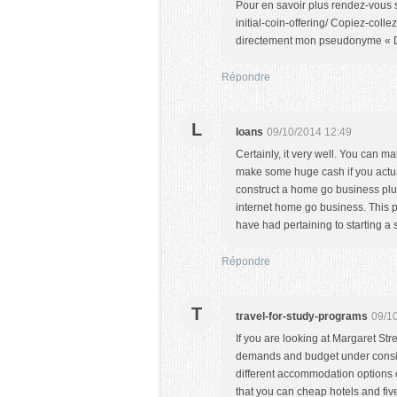
Pour en savoir plus rendez-vous su
initial-coin-offering/ Copiez-coll
directement mon pseudonyme « 
Répondre
L
loans
09/10/2014 12:49
Certainly, it very well. You can 
make some huge cash if you actual
construct a home go business plus
internet home go business. This po
have had pertaining to starting a 
Répondre
T
travel-for-study-programs
09/1
If you are looking at Margaret Stre
demands and budget under consid
different accommodation options 
that you can cheap hotels and five