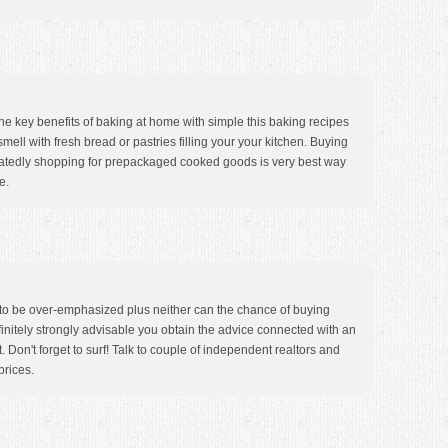
he key benefits of baking at home with simple this baking recipes
mell with fresh bread or pastries filling your your kitchen. Buying
eatedly shopping for prepackaged cooked goods is very best way
e.
 to be over-emphasized plus neither can the chance of buying
finitely strongly advisable you obtain the advice connected with an
 Don't forget to surf! Talk to couple of independent realtors and
prices.