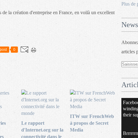
Plus de 
de la création d'entreprise en France, en voilà un excellent
Newsl
Abonnez-
post
0
articles 
Artic
Facebo
windin
their su
ITW sur FrenchWeb
ies
Le rapport
à propos de Secret
d'Internet.org sur la
Media
Brrrrrrr
es
connectivité dans le