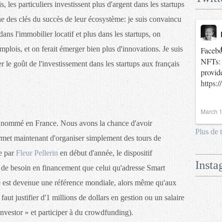
s, les particuliers investissent plus d'argent dans les startups
ne des clés du succès de leur écosystème: je suis convaincu
dans l'immobilier locatif et plus dans les startups, on
plois, et on ferait émerger bien plus d'innovations. Je suis
Facebo
NFTs: 
le goût de l'investissement dans les startups aux français
provid
https:
March 1
nt nommé en France. Nous avons la chance d'avoir
Plus de 
rmet maintenant d'organiser simplement des tours de
e par
Fleur Pellerin
en début d'année, le dispositif
Insta
de besoin en financement que celui qu'adresse Smart
ce est devenue une référence mondiale, alors même qu'aux
 faut justifier d'1 millions de dollars en gestion ou un salaire
investor » et participer à du crowdfunding).