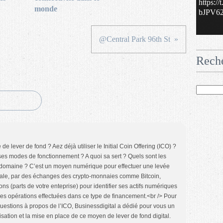
https:/
monde
bJPV62.
@Central Park 96th St
Rech
 lever de fond ? Aez déjà utiliser le Initial Coin Offering (ICO) ?
ses modes de fonctionnement ? A quoi sa sert ? Quels sont les
 domaine ? C’est un moyen numérique pour effectuer une levée
tale, par des échanges des crypto-monnaies comme Bitcoin,
ns (parts de votre enteprise) pour identifier ses actifs numériques
 les opérations effectuées dans ce type de financement.<br /> Pour
uestions à propos de l’ICO, Businessdigital a dédié pour vous un
ilisation et la mise en place de ce moyen de lever de fond digital.