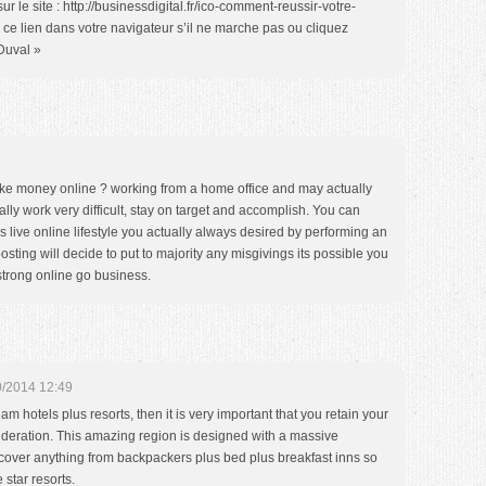
r le site : http://businessdigital.fr/ico-comment-reussir-votre-
ez ce lien dans votre navigateur s’il ne marche pas ou cliquez
Duval »
make money online ? working from a home office and may actually
ly work very difficult, stay on target and accomplish. You can
 live online lifestyle you actually always desired by performing an
sting will decide to put to majority any misgivings its possible you
strong online go business.
0/2014 12:49
am hotels plus resorts, then it is very important that you retain your
eration. This amazing region is designed with a massive
cover anything from backpackers plus bed plus breakfast inns so
 star resorts.