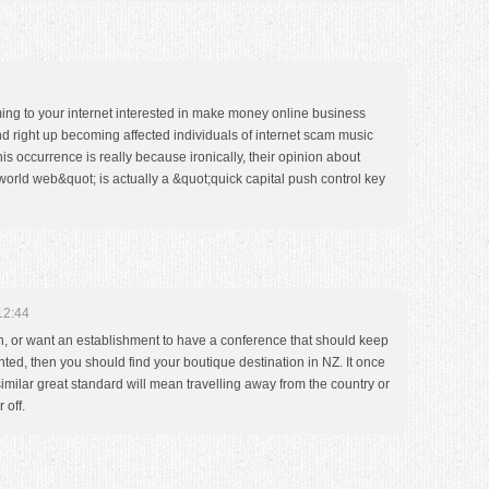
ing to your internet interested in make money online business
nd right up becoming affected individuals of internet scam music
this occurrence is really because ironically, their opinion about
world web&quot; is actually a &quot;quick capital push control key
12:44
, or want an establishment to have a conference that should keep
ted, then you should find your boutique destination in NZ. It once
imilar great standard will mean travelling away from the country or
 off.