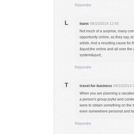
Répondre
L
loans
09/10/2014 12:45
Not much of a surprise, many com
opportunity online, as they say, e
artists. And a resulting cause for 
&quot;the online and all over the 
system&quot;.
Répondre
T
travel-for-business
09/10/2014 
When you are planning a vacation
a person's group joyful and conten
were to obtain something on the s
even somewhere personal and far
Répondre