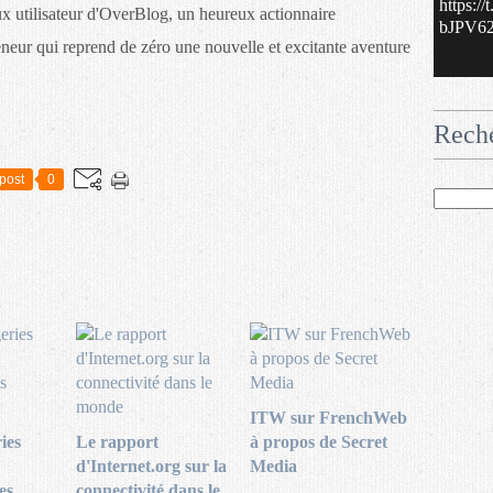
https:/
eux utilisateur d'OverBlog, un heureux actionnaire
bJPV62.
eur qui reprend de zéro une nouvelle et excitante aventure
Rech
post
0
ITW sur FrenchWeb
ies
Le rapport
à propos de Secret
d'Internet.org sur la
Media
es
connectivité dans le