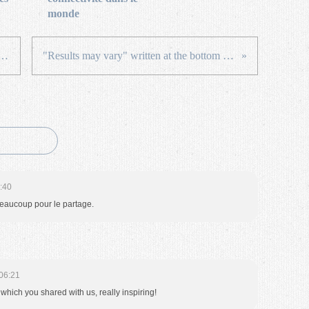
monde
s: Google Is Now One Of The Biggest...
"Results may vary" written at the bottom :) #newspaper #metro #nyc
:40
 beaucoup pour le partage.
06:21
which you shared with us, really inspiring!