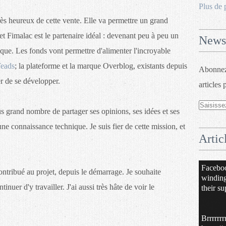
Plus de 
très heureux de cette vente. Elle va permettre un grand
t Fimalac est le partenaire idéal : devenant peu à peu un
Newsl
ique. Les fonds vont permettre d'alimenter l'incroyable
eads
; la plateforme et la marque Overblog, existants depuis
Abonnez-
er de se développer.
articles 
 grand nombre de partager ses opinions, ses idées et ses
e connaissance technique. Je suis fier de cette mission, et
Artic
Facebo
ontribué au projet, depuis le démarrage. Je souhaite
windin
uer d'y travailler. J'ai aussi très hâte de voir le
their su
Brrrrrrr