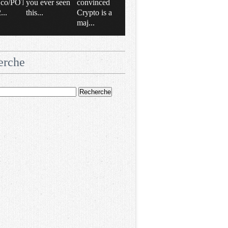
/t.co/POT
you ever seen
convinced
..
this...
Crypto is a
maj...
erche