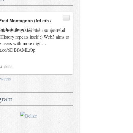
Fred Montagnon (frd.eth /
frederic.lens) (
@fred_montagnon
)
ok winding down their support for
History repeats itself :) Web3 aims to
e users with more digit…
//t.co/6DBfAMLf0p
4, 2023
tweets
gram