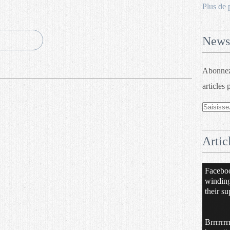
Plus de 
Newsl
Abonnez-
articles 
Artic
Facebo
windin
their su
Brrrrrrr