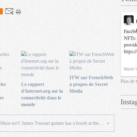
0
Facebo
NFTs: 
provid
https:
March 1
ITW sur FrenchWeb
Plus de 
ies
Le rapport
à propos de Secret
d'Internet.org sur la
Media
es
connectivité dans le
Insta
monde
Must see!! James Trussart guitars has a booth at the #FrenchTechSxSW @FrenchTechClub