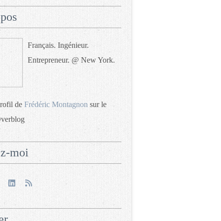
opos
Français. Ingénieur.
Entrepreneur. @ New York.
profil de
Frédéric Montagnon
sur le
Overblog
ez-moi
er