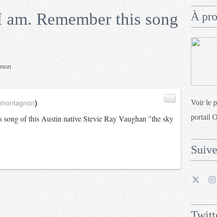
 am. Remember this song
À pr
gnon
_montagnon
)
Voir le 
portail 
s song of this Austin native Stevie Ray Vaughan "the sky
Suiv
Twitt