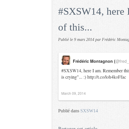
#SXSW14, here I
of this...
Publié le
9 mars 2014
par Frédéric Monta
Frédéric Montagnon (
@fred
#SXSW14
, here I am. Remember thi
is crying"... :)
http://t.co/loh4koFfac
March 09, 2014
Publié dans
SXSW14
Partager cet article