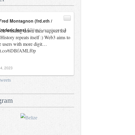
Fred Montagnon (frd.eth /
frederic.lens) (
@fred_montagnon
)
ok winding down their support for
History repeats itself :) Web3 aims to
e users with more digit…
//t.co/6DBfAMLf0p
4, 2023
tweets
gram