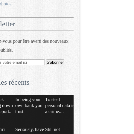
photos
etter
vous pour être averti des nouveaux
publiés.
les récents
ok
In being your
To steal
g down
own bank you
personal data is
pport...
trust.
a crime....
rrrr
Seriously, have
Still not