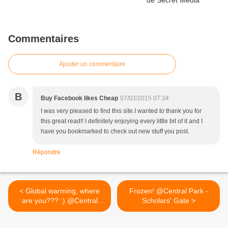
Commentaires
Ajouter un commentaire
B
Buy Facebook likes Cheap
07/03/2015 07:34
I was very pleased to find this site.I wanted to thank you for
this great read!! I definitely enjoying every little bit of it and I
have you bookmarked to check out new stuff you post.
Répondre
< Global warming, where
Frozen! @Central Park -
are you??? :) @Central
Scholars' Gate >
Park - Woodman's Gate