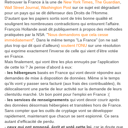
Retrouver la France à la une de
New York Times
,
The Guardian
,
Wall Street Journal
,
Washington Post
sur ce sujet est dégradant
pour un pays qui se dit défenseur des Droits de l'Homme.
D'autant que les papiers sortis sont de très bonne qualité et
soulignent les nombreuses contradictions qui entourent l'affaire.
François Hollande avait dit publiquement à propos des méthodes
pratiquées par la NSA: "
Nous demandons que cela cesse
immédiatement
". Dans le même temps "La France" (on ne sait
plus trop qui dit quoi d'ailleurs)
soutient l'ONU
sur une résolution
qui exprime exactement l'inverse de celle qui vient d'être votée
en France.
Mais finalement, qui vont être les plus ennuyés par l'application
de cette loi ? Je pense d'abord à eux:
-
les hébergeurs
basés en France qui vont devoir répondre aux
demandes de mise à disposition de données. Même si le temps
qu'ils vont y passer sera facturé (aux frais des contribuables), ils
délocaliseront une partie de leur activité sur la demande de leurs
clients/du marché. Un bon point pour l'emploi en France :(
-
les services de renseignements
qui vont devoir courir après
des données désormais hébergées et transitées hors de France.
Sans compter que les outils de cryptage vont se développer
rapidement, maintenant que chacun se sent espionné. Ce sera
autant d'efficacité de perdu.
-
ceux qui ont proposé, écrit et voté cette loi,
car je doute que