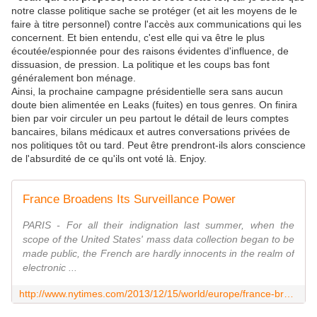
notre classe politique sache se protéger (et ait les moyens de le
faire à titre personnel) contre l'accès aux communications qui les
concernent. Et bien entendu, c'est elle qui va être le plus
écoutée/espionnée pour des raisons évidentes d'influence, de
dissuasion, de pression. La politique et les coups bas font
généralement bon ménage.
Ainsi, la prochaine campagne présidentielle sera sans aucun
doute bien alimentée en Leaks (fuites) en tous genres. On finira
bien par voir circuler un peu partout le détail de leurs comptes
bancaires, bilans médicaux et autres conversations privées de
nos politiques tôt ou tard. Peut être prendront-ils alors conscience
de l'absurdité de ce qu'ils ont voté là. Enjoy.
France Broadens Its Surveillance Power
PARIS - For all their indignation last summer, when the
scope of the United States' mass data collection began to be
made public, the French are hardly innocents in the realm of
electronic ...
http://www.nytimes.com/2013/12/15/world/europe/france-broadens-its-surveillance-power.html