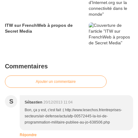
ITW sur FrenchWeb à propos de
Secret Media
Commentaires
Ajouter un commentaire
S
Sébastien
20/12/2013 11:04
Bon, ça y est, c'est fait :( http://www.lesechos.fr/entreprises-
secteurs/air-defense/actu/afp-00572445-la-loi-de-
programmation-militaire-publiee-au-jo-638506.php
Répondre