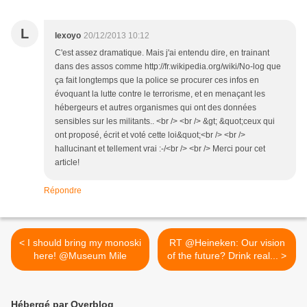
L
lexoyo
20/12/2013 10:12
C'est assez dramatique. Mais j'ai entendu dire, en trainant
dans des assos comme http://fr.wikipedia.org/wiki/No-log que
ça fait longtemps que la police se procurer ces infos en
évoquant la lutte contre le terrorisme, et en menaçant les
hébergeurs et autres organismes qui ont des données
sensibles sur les militants.. <br /> <br /> &gt; &quot;ceux qui
ont proposé, écrit et voté cette loi&quot;<br /> <br />
hallucinant et tellement vrai :-/<br /> <br /> Merci pour cet
article!
Répondre
< I should bring my monoski
RT @Heineken: Our vision
here! @Museum Mile
of the future? Drink real... >
Hébergé par Overblog