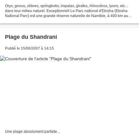
Oryx, gnous, zèbres, springboks, impalas, girafes, rhinocéros, lyons, etc...
dans leur milieu naturel. Exceptionnel! Le Parc national d'Etosha (Etosha
National Parc) est une grande réserve naturelle de Namibie, à 400 km au
nord de Windhoek, d'une superficie...
Plage du Shandrani
Publié le 15/06/2007 à 14:15
Une plage absolument parfaite...