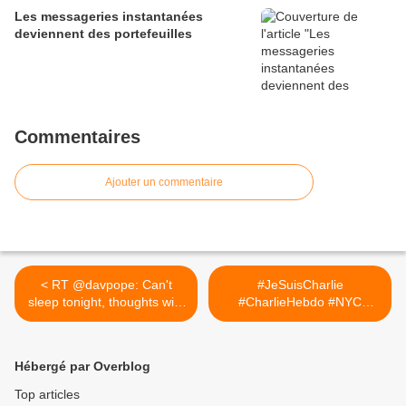
Les messageries instantanées
deviennent des portefeuilles
Commentaires
Ajouter un commentaire
< RT @davpope: Can't
#JeSuisCharlie
sleep tonight, thoughts with
#CharlieHebdo #NYC
my...
@14st Union Square >
Hébergé par Overblog
Top articles